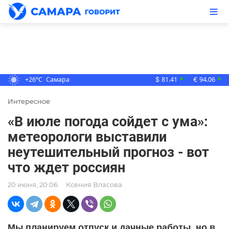
+26°C
Самара
81.41
94.06
▲
▲
$
€
Интересное
«В июле погода сойдет с ума»:
метеорологи выставили
неутешительный прогноз - вот
что ждет россиян
20 июня, 20:06
Ксения Власова
Мы планируем отпуск и дачные работы, но в