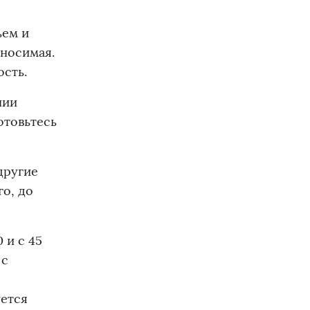
ьем и
ыносимая.
ость.
нии
отовьтесь
другие
го, до
 и с 45
 с
уется