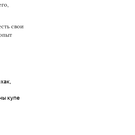
его,
есть свои
 опыт
хак,
ны купе