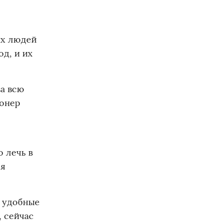
ых людей
од, и их
за всю
ионер
 лечь в
ся
е удобные
, сейчас