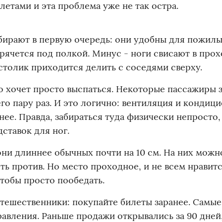
алетами и эта проблема уже не так остра.
збирают в первую очередь: они удобны для пожил
 прячется под полкой. Минус - ноги свисают в прох
столик приходится делить с соседями сверху.
то хочет просто выспаться. Некоторые пассажиры 
го пару раз. И это логично: вентиляция и кондиц
нее. Правда, забираться туда физически непросто,
дставок для ног.
они длиннее обычных почти на 10 см. На них можно
ть против. Но место проходное, и не всем нравит
тобы просто пообедать.
утешественники: покупайте билеты заранее. Самы
равления. Раньше продажи открывались за 90 дней