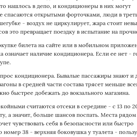
что нашлось в депо, и кондиционеры в них могут
пе спасаются открытыми форточками, люди в трет
егубке - воздух не циркулирует, жара стоит нев
сов это превращает поездку в испытание на прочн
покупке билета на сайте или в мобильном приложе
 означает наличие кондиционера. Если ее нет - г
упе.
вопрос кондиционера. Бывалые пассажиры знают и 
 вагоны в средней части состава трясет меньше все
жно быстрее добежать до вокзального магазина.
койными считаются отсеки в середине - с 13 по 20
ту, а значит, больше шансов поспать. Места рядом
хочет чувствовать себя в безопасности или быстро
о номер 38 - верхняя боковушка у туалета - польз