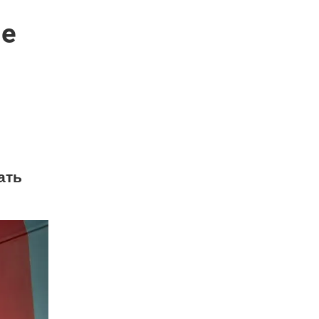
-е
ать