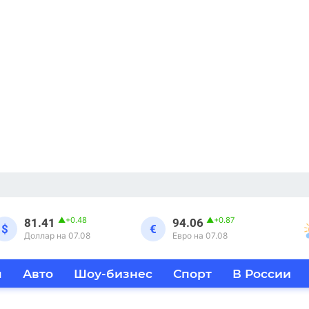
▲
+0.48
▲
+0.87
81.41
94.06
$
€
Доллар на 07.08
Евро на 07.08
я
Авто
Шоу-бизнес
Спорт
В России