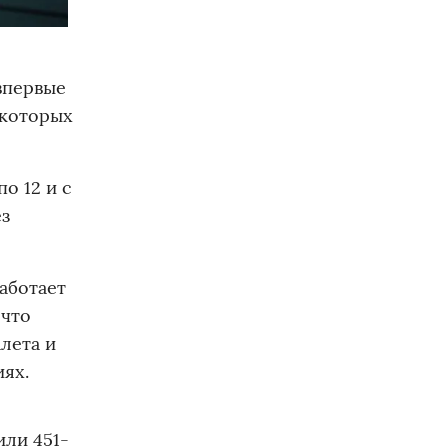
впервые
 которых
о 12 и с
ез
аботает
 что
лета и
иях.
или 451-