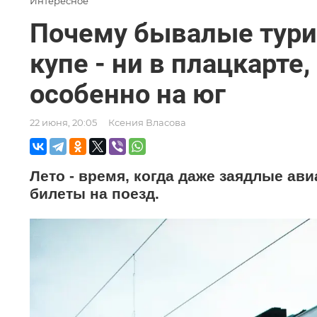
Интересное
Почему бывалые турис
купе - ни в плацкарте,
особенно на юг
22 июня, 20:05
Ксения Власова
Лето - время, когда даже заядлые ав
билеты на поезд.