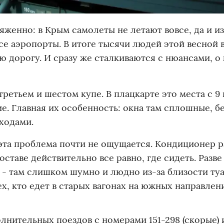
яженно: в Крым самолеты не летают вовсе, да и из
се аэропорты. В итоге тысячи людей этой весной 
ю дорогу. И сразу же сталкиваются с нюансами, о
третьем и шестом купе. В плацкарте это места с 9 п
ие. Главная их особенность: окна там сплошные, б
ходами.
эта проблема почти не ощущается. Кондиционер р
оставе действительно все равно, где сидеть. Разве
в - там слишком шумно и людно из-за близости туа
х, кто едет в старых вагонах на южных направлен
лнительных поездов с номерами 151-298 (скорые) 