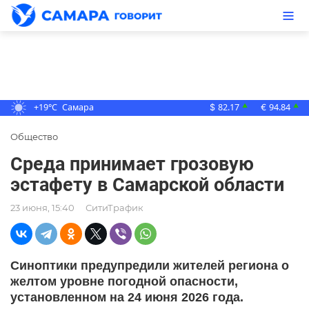
+19°C
Самара
82.17
94.84
▲
▲
$
€
Общество
Среда принимает грозовую
эстафету в Самарской области
23 июня, 15:40
СитиТрафик
Синоптики предупредили жителей региона о
желтом уровне погодной опасности,
установленном на 24 июня 2026 года.