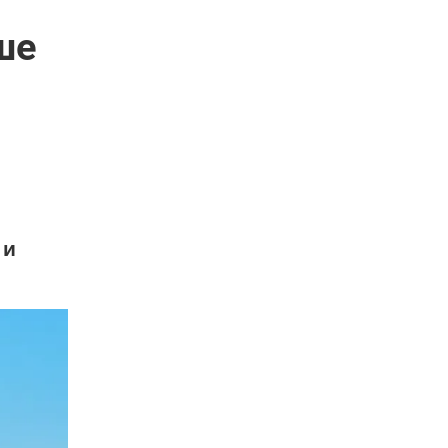
ше
 и