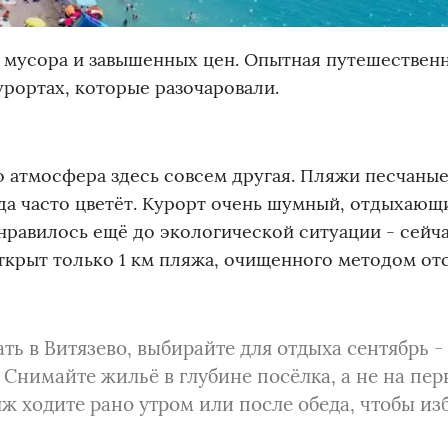
 мусора и завышенных цен. Опытная путешествен
урортах, которые разочаровали.
но атмосфера здесь совсем другая. Пляжи песчаные
ода часто цветёт. Курорт очень шумный, отдыхающ
нравилось ещё до экологической ситуации - сейч
открыт только 1 км пляжа, очищенного методом от
ть в Витязево, выбирайте для отдыха сентябрь -
 Снимайте жильё в глубине посёлка, а не на пер
яж ходите рано утром или после обеда, чтобы из