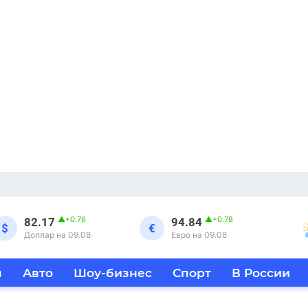
▲
+0.76
▲
+0.78
82.17
94.84
$
€
Доллар на 09.08
Евро на 09.08
я
Авто
Шоу-бизнес
Спорт
В России