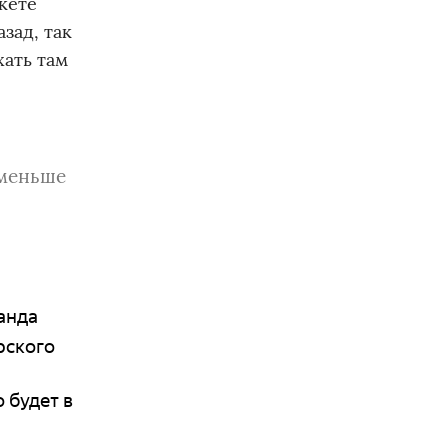
кете
зад, так
хать там
 меньше
анда
рского
 будет в