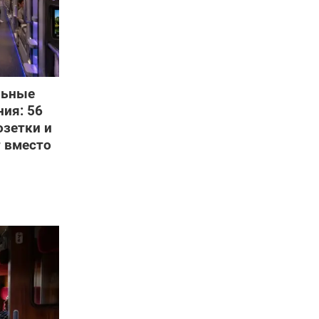
льные
ния: 56
озетки и
 вместо