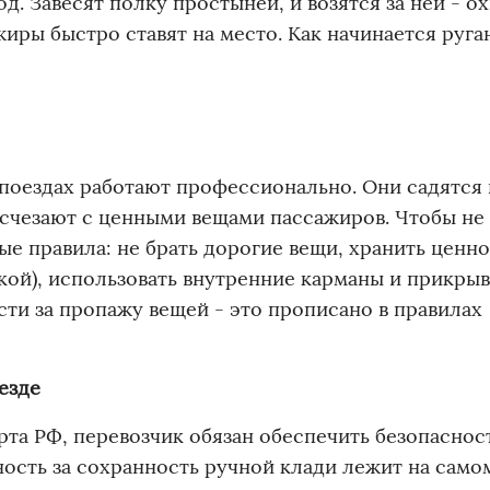
. Завесят полку простынёй, и возятся за ней - ох
иры быстро ставят на место. Как начинается руга
поездах работают профессионально. Они садятся 
счезают с ценными вещами пассажиров. Чтобы не
е правила: не брать дорогие вещи, хранить ценн
шкой), использовать внутренние карманы и прикры
ти за пропажу вещей - это прописано в правилах
езде
та РФ, перевозчик обязан обеспечить безопаснос
ность за сохранность ручной клади лежит на само