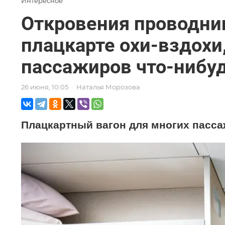
Интересное
Откровения проводни
плацкарте охи-вздохи
пассажиров что-нибу
26 июня, 10:05
Наталья Морозова
Плацкартный вагон для многих пасса