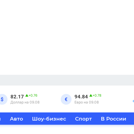
▲
+0.76
▲
+0.78
82.17
94.84
$
€
Доллар на 09.08
Евро на 09.08
я
Авто
Шоу-бизнес
Спорт
В России