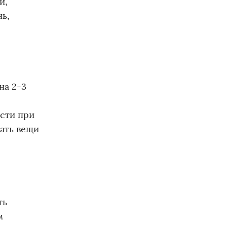
и,
нь,
на 2-3
ости при
вать вещи
ть
м