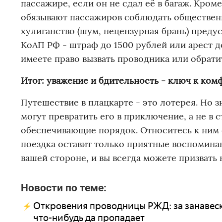
пассажире, если он не сдал её в багаж. Кром
обязывают пассажиров соблюдать общественн
хулиганство (шум, нецензурная брань) преду
КоАП РФ - штраф до 1500 рублей или арест до
имеете право вызвать проводника или обрат
Итог: уважение и бдительность - ключ к ком
Путешествие в плацкарте - это лотерея. Но 
могут превратить его в приключение, а не в 
обеспечивающие порядок. Относитесь к ним с
поездка оставит только приятные воспоминан
вашей стороне, и вы всегда можете призват
Новости по теме:
Откровения проводницы РЖД: за занавеск
что-нибудь да пропадает