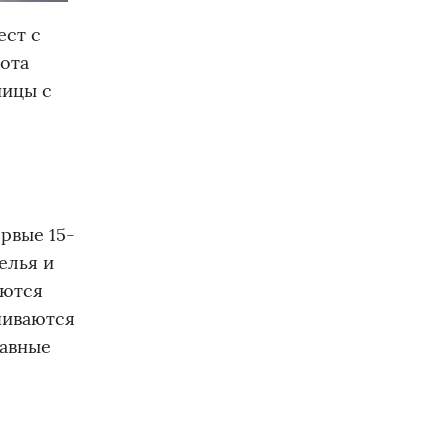
ест с
ота
ницы с
ервые 15-
елья и
аются
чиваются
лавные