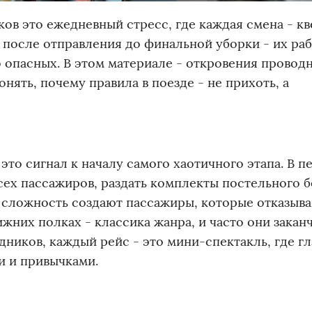
ов это ежедневный стресс, где каждая смена - кв
после отправления до финальной уборки - их раб
 опасных. В этом материале - откровения провод
ять, почему правила в поезде - не прихоть, а
это сигнал к началу самого хаотичного этапа. В п
сех пассажиров, раздать комплекты постельного б
 сложность создают пассажиры, которые отказыв
ижних полках - классика жанра, и часто они закан
дников, каждый рейс - это мини-спектакль, где г
и и привычками.