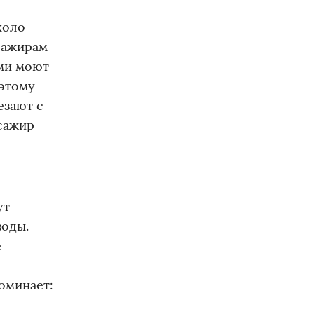
коло
ссажирам
ами моют
оэтому
езают с
ссажир
ут
воды.
е
оминает: