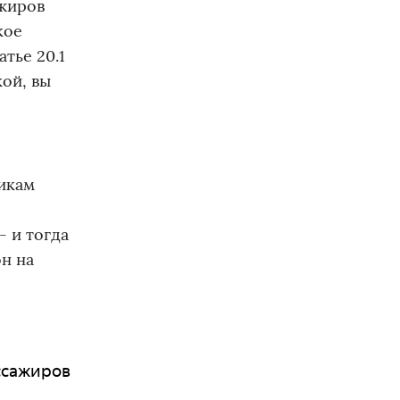
ажиров
кое
тье 20.1
кой, вы
чикам
- и тогда
он на
ассажиров