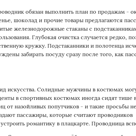
роводник обязан выполнить план по продажам - о
еченье, шоколад и прочие товары предлагаются па
енитые железнодорожные стаканы с подстаканник
льзования. Глубокая очистка случается редко, п
ственную кружку. Подстаканники и полотенца исч
ждены забирать посуду сразу после того, как па
вид искусства. Солидные мужчины в костюмах мог
денты в спортивных костюмах иногда сидят тише 
ц от назойливых попутчиков - и такие просьбы н
оздают пассажиры, которые считают проводников
устроить романтику в плацкарте. Проводница всп