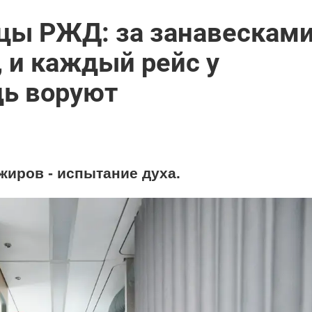
цы РЖД: за занавесками
, и каждый рейс у
дь воруют
жиров - испытание духа.