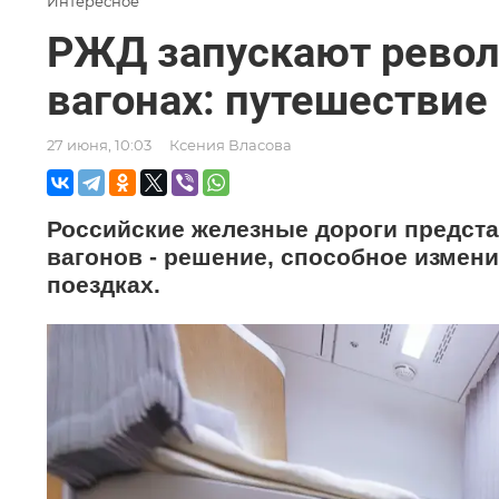
Интересное
РЖД запускают рево
вагонах: путешествие
27 июня, 10:03
Ксения Власова
Российские железные дороги предс
вагонов - решение, способное измен
поездках.