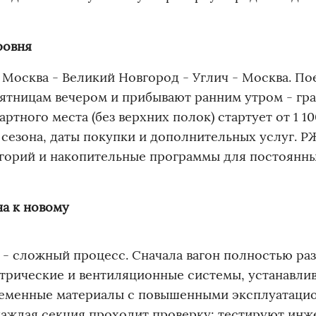
ровня
Москва - Великий Новгород - Углич - Москва. По
пятницам вечером и прибывают ранним утром - гр
ртного места (без верхних полок) стартует от 1 10
т сезона, даты покупки и дополнительных услуг. Р
егорий и накопительные программы для постоянн
на к новому
 - сложный процесс. Сначала вагон полностью ра
трические и вентиляционные системы, устанавли
ременные материалы с повышенными эксплуатац
каждая секция проходит проверку: тестируют ин