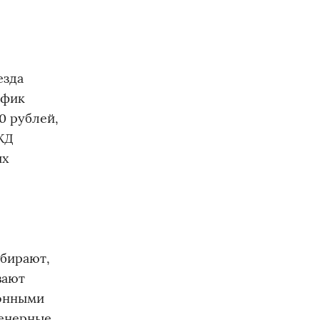
езда
афик
0 рублей,
ЖД
ых
збирают,
вают
ионными
женерные