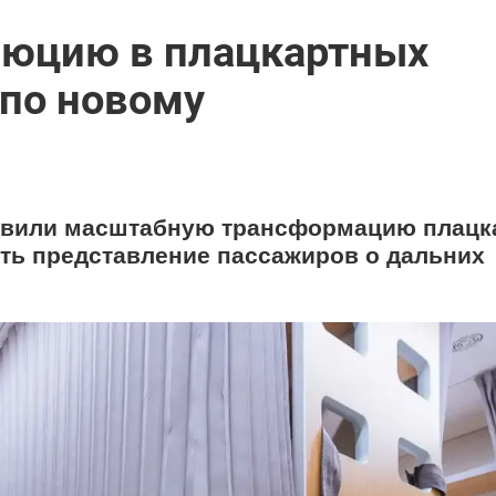
люцию в плацкартных
 по новому
тавили масштабную трансформацию плацк
ить представление пассажиров о дальних