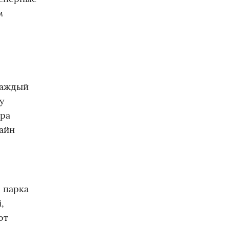
м
Каждый
у
ера
айн
 парка
,
от