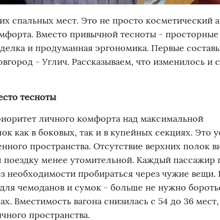
их спальных мест. Это не просто косметический а
мфорта. Вместо привычной тесноты - просторные
делка и продуманная эргономика. Первые состав
город - Углич. Рассказываем, что изменилось и 
есто тесноты
риоритет личного комфорта над максимальной
к как в боковых, так и в купейных секциях. Это 
нного пространства. Отсутствие верхних полок в
я поездку менее утомительной. Каждый пассажир 
ез необходимости пробираться через чужие вещи.
ля чемоданов и сумок - больше не нужно боротьс
х. Вместимость вагона снизилась с 54 до 36 мест,
чного пространства.