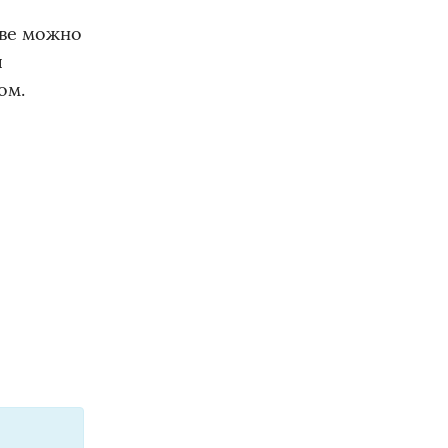
тве можно
я
ом.