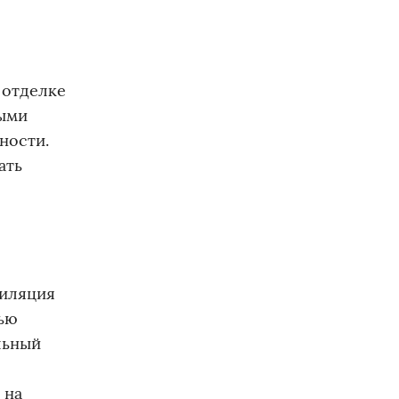
 отделке
ными
ности.
ать
тиляция
тью
льный
 на