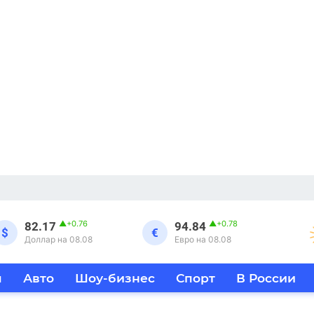
▲
+0.76
▲
+0.78
82.17
94.84
$
€
Доллар на 08.08
Евро на 08.08
я
Авто
Шоу-бизнес
Спорт
В России