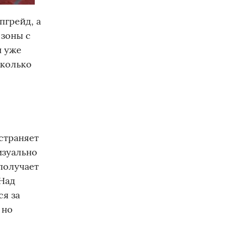
пгрейд, а
 зоны с
ы уже
сколько
устраняет
изуально
получает
 Над
я за
 но