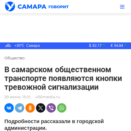
+30°C
Самара
82.17
94.84
▲
▲
$
€
Общество
В самарском общественном
транспорте появляются кнопки
тревожной сигнализации
29 июня, 15:01
450media.ru
Подробности рассказали в городской
администрации.