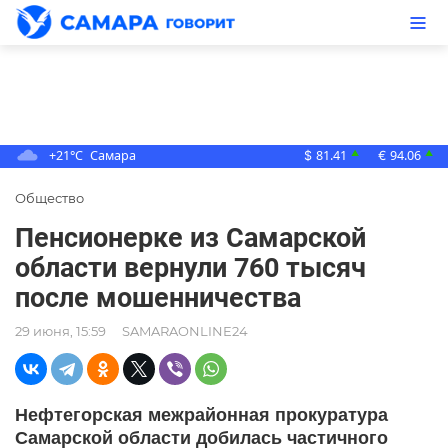
+21°C
Самара
81.41
94.06
▲
▲
$
€
Общество
Пенсионерке из Самарской
области вернули 760 тысяч
после мошенничества
29 июня, 15:59
SAMARAONLINE24
Нефтегорская межрайонная прокуратура
Самарской области добилась частичного