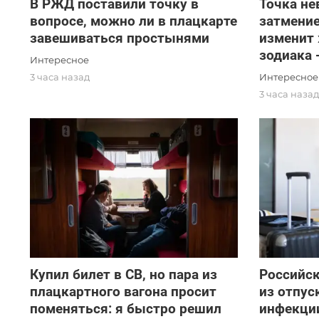
В РЖД поставили точку в
Точка не
вопросе, можно ли в плацкарте
затмение
завешиваться простынями
изменит
зодиака 
Интересное
Интересное
3 часа назад
3 часа наза
Купил билет в СВ, но пара из
Российск
плацкартного вагона просит
из отпу
поменяться: я быстро решил
инфекции