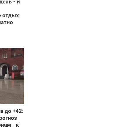
день - и
е отдых
латно
а до +42:
рогноз
онам - к