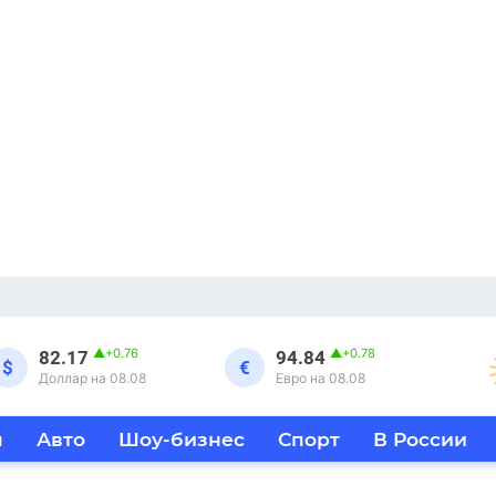
▲
+0.76
▲
+0.78
82.17
94.84
$
€
Доллар на 08.08
Евро на 08.08
я
Авто
Шоу-бизнес
Спорт
В России