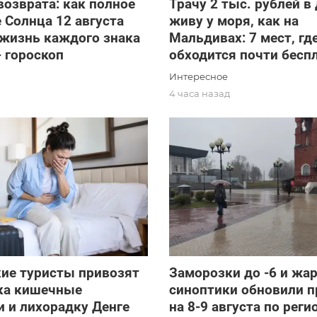
возврата: как полное
Трачу 2 тыс. рублей в 
 Солнца 12 августа
живу у моря, как на
 жизнь каждого знака
Мальдивах: 7 мест, гд
- гороскоп
обходится почти бесп
Интересное
д
4 часа назад
ие туристы привозят
Заморозки до -6 и жар
ска кишечные
синоптики обновили п
 и лихорадку Денге
на 8-9 августа по реги