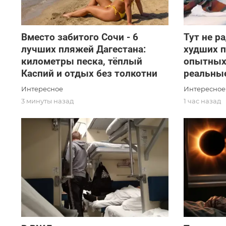
Вместо забитого Сочи - 6
Тут не р
лучших пляжей Дагестана:
худших 
километры песка, тёплый
опытных
Каспий и отдых без толкотни
реальны
Интересное
Интересное
3 минуты назад
1 час назад