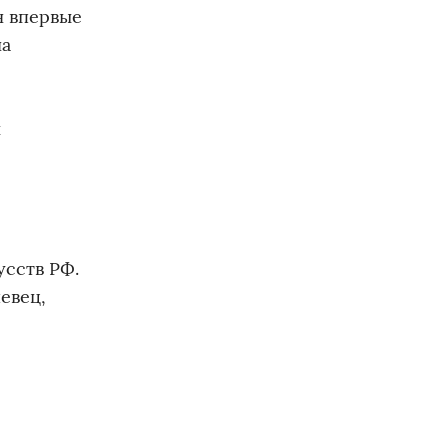
н впервые
на
и
усств РФ.
евец,