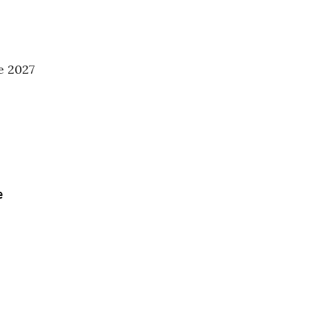
е 2027
е