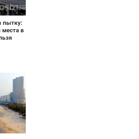
в пытку:
 места в
льзя