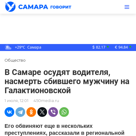
+29°C
Самара
82.17
94.84
▲
▲
$
€
Общество
В Самаре осудят водителя,
насмерть сбившего мужчину на
Галактионовской
1 июля, 12:01
450media.ru
Его обвиняют еще в нескольких
преступлениях, рассказали в региональной