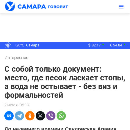
+20°C
Самара
82.17
94.84
▲
▲
$
€
Интересное
С собой только документ:
место, где песок ласкает стопы,
а вода не остывает - без виз и
формальностей
2 июля, 09:10
До недавнего времени Саудовская Аравия