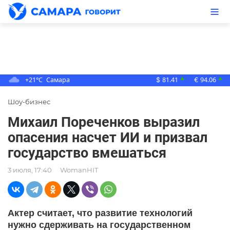
+21°C
Самара
81.41
94.06
▲
▲
$
€
Шоу-бизнес
Михаил Пореченков выразил
опасения насчет ИИ и призвал
государство вмешаться
3 июля, 17:40
WomanHIT
Актер считает, что развитие технологий
нужно сдерживать на государственном