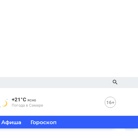
+21°C
ясно
16+
Погода в Самаре
Афиша
Гороскоп