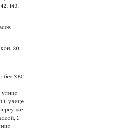
42, 143,
асов
кой, 20,
о без ХВС
, улице
13, улице
 переулке
ской, 1-
лице