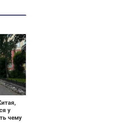
Китая,
ся у
сть чему