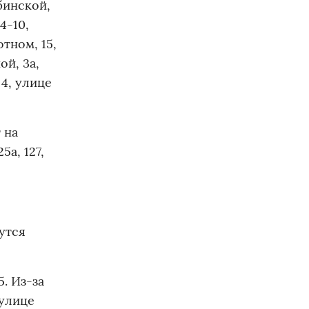
бинской,
4-10,
тном, 15,
ой, 3а,
 4, улице
 на
25а, 127,
утся
. Из-за
 улице