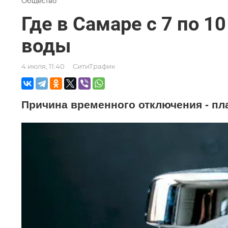
Общество
Где в Самаре с 7 по 1
воды
4 июля, 11:40
СитиТрафик
Причина временного отключения - пл