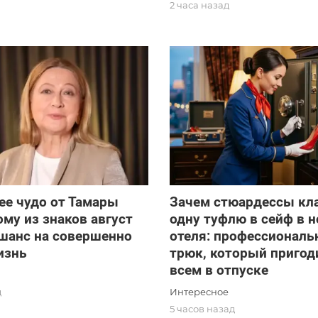
2 часа назад
ее чудо от Тамары
Зачем стюардессы кл
ому из знаков август
одну туфлю в сейф в 
шанс на совершенно
отеля: профессионал
изнь
трюк, который пригод
всем в отпуске
Интересное
д
5 часов назад