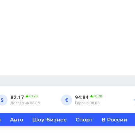
▲
+0.76
▲
+0.78
82.17
94.84
$
€
Доллар на 08.08
Евро на 08.08
я
Авто
Шоу-бизнес
Спорт
В России