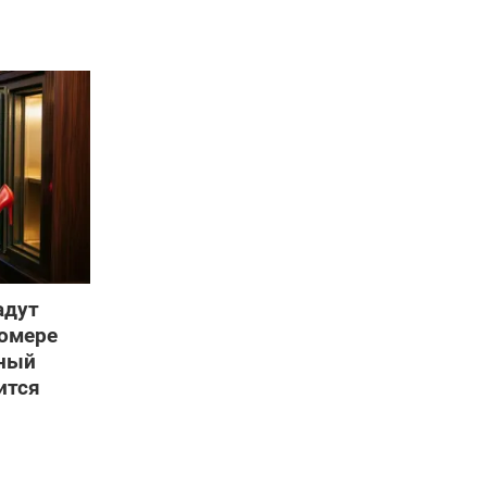
адут
номере
ьный
ится