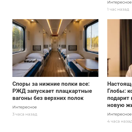
Интересное
1 час назад
Споры за нижние полки все:
Настоящ
РЖД запускает плацкартные
Глобы: к
вагоны без верхних полок
подарит 
новую ж
Интересное
Интересное
3 часа назад
4 часа наза