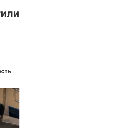
тили
есть