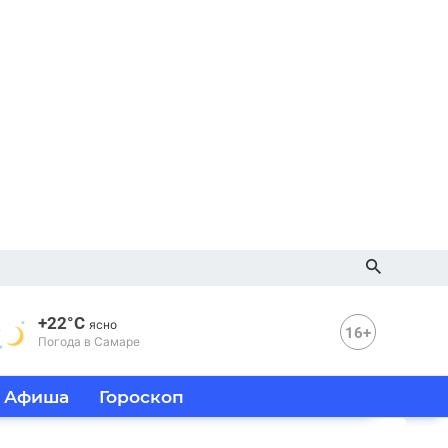
+22°C
ясно
16+
Погода в Самаре
Афиша
Гороскоп