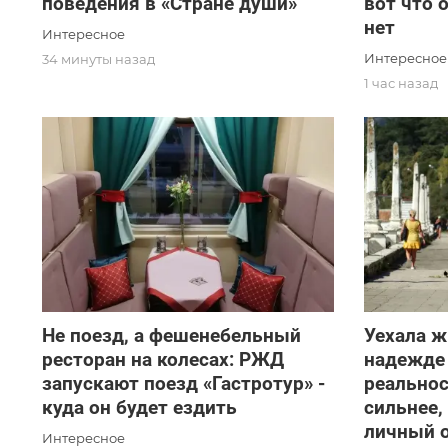
поведения в «Стране души»
вот что 
нет
Интересное
Интересное
34 минуты назад
1 час назад
Не поезд, а фешенебельный
Уехала ж
ресторан на колесах: РЖД
надежде 
запускают поезд «Гастротур» -
реальнос
куда он будет ездить
сильнее,
личный 
Интересное