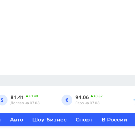
▲
+0.48
▲
+0.87
81.41
94.06
$
€
Доллар на 07.08
Евро на 07.08
я
Авто
Шоу-бизнес
Спорт
В России