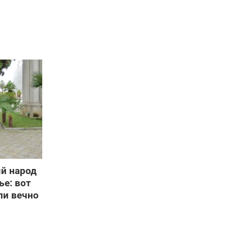
й народ
ье: вот
ли вечно