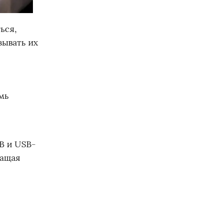
ься,
зывать их
мь
В и USB-
ращая