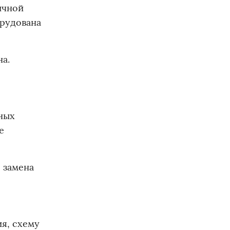
ичной
орудована
на.
ных
е
 замена
ия, схему