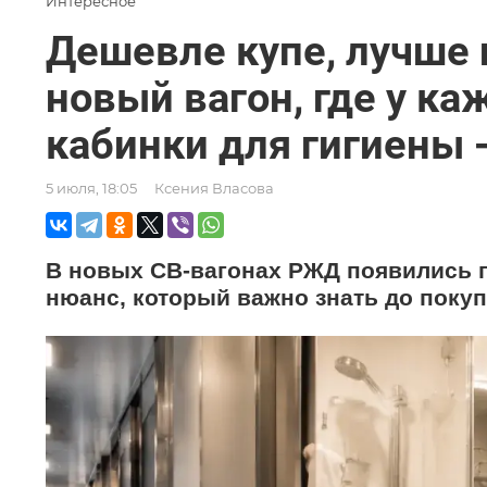
Интересное
Дешевле купе, лучше 
новый вагон, где у к
кабинки для гигиены 
5 июля, 18:05
Ксения Власова
В новых СВ-вагонах РЖД появились по
нюанс, который важно знать до покуп