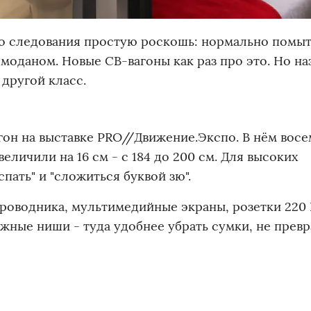
о следования простую роскошь: нормально помыт
емоданом. Новые СВ-вагоны как раз про это. Но на
другой класс.
он на выставке PRO//Движение.Экспо. В нём восе
еличили на 16 см - с 184 до 200 см. Для высоких
пать" и "сложиться буквой зю".
роводника, мультимедийные экраны, розетки 220 
жные ниши - туда удобнее убрать сумки, не прев