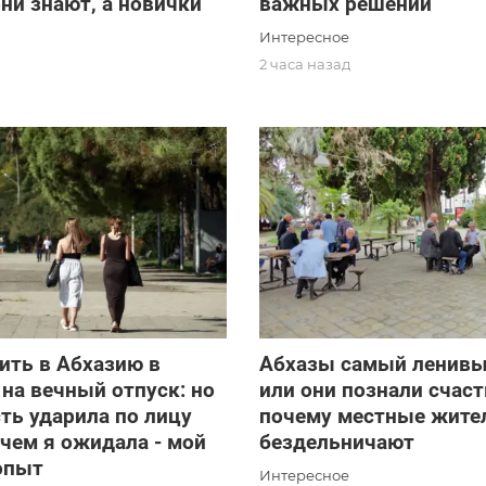
они знают, а новички
важных решений
Интересное
2 часа назад
ить в Абхазию в
Абхазы самый ленивы
на вечный отпуск: но
или они познали счаст
ть ударила по лицу
почему местные жите
 чем я ожидала - мой
бездельничают
опыт
Интересное