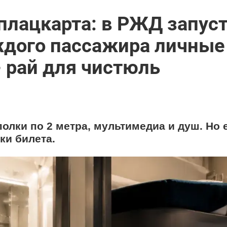
плацкарта: в РЖД запус
аждого пассажира личные
- рай для чистюль
лки по 2 метра, мультимедиа и душ. Но 
ки билета.