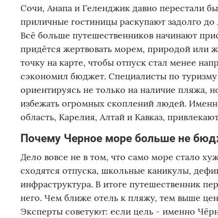
Сочи, Анапа и Геленджик давно перестали б
приличные гостиницы раскупают задолго до л
Всё больше путешественников начинают присм
придётся жертвовать морем, природой или 
точку на карте, чтобы отпуск стал менее н
сэкономил бюджет. Специалисты по туризму 
ориентируясь не только на наличие пляжа, н
избежать огромных скоплений людей. Именно
область, Карелия, Алтай и Кавказ, привлекаю
Почему Черное море больше не бюд
Дело вовсе не в том, что само море стало хуж
сходятся отпуска, школьные каникулы, дефи
инфраструктура. В итоге путешественник пер
него. Чем ближе отель к пляжу, тем выше цен
Эксперты советуют: если цель - именно Чёрн