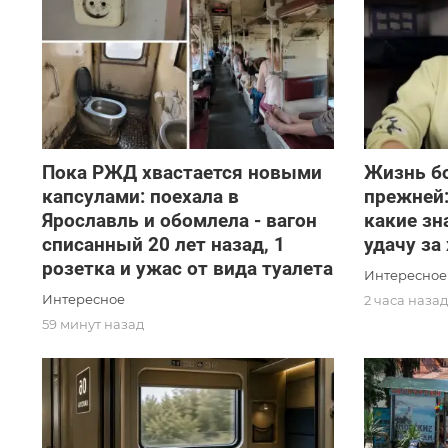
Пока РЖД хвастается новыми
Жизнь б
капсулами: поехала в
прежней:
Ярославль и обомлела - вагон
какие зн
списанный 20 лет назад, 1
удачу за
розетка и ужас от вида туалета
Интересное
Интересное
2 часа наза
59 минут назад