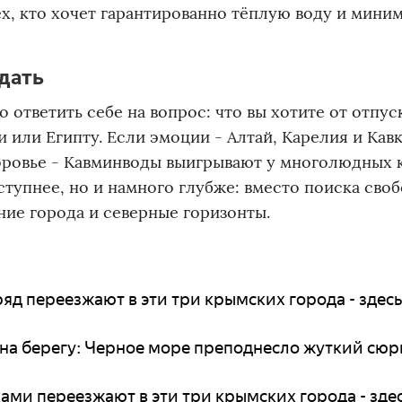
ех, кто хочет гарантированно тёплую воду и мини
адать
ответить себе на вопрос: что вы хотите от отпус
и или Египту. Если эмоции - Алтай, Карелия и Кавк
оровье - Кавминводы выигрывают у многолюдных 
ступнее, но и намного глубже: вместо поиска сво
ние города и северные горизонты.
яд переезжают в эти три крымских города - здес
 на берегу: Черное море преподнесло жуткий сю
ами переезжают в эти три крымских города - зде