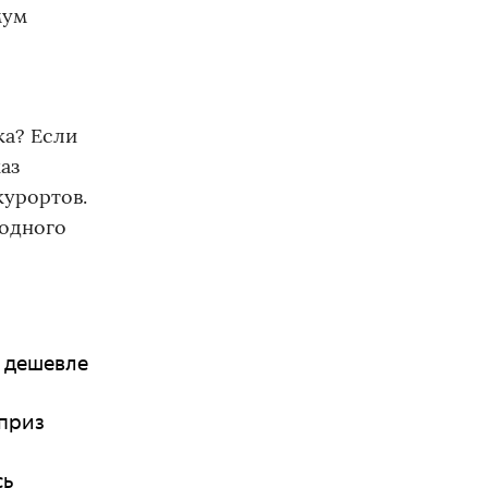
мум
ка? Если
аз
курортов.
бодного
ь дешевле
рприз
сь