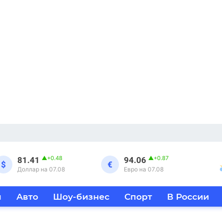
▲
+0.48
▲
+0.87
81.41
94.06
$
€
Доллар на 07.08
Евро на 07.08
я
Авто
Шоу-бизнес
Спорт
В России