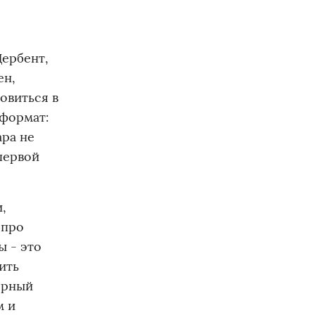
Дербент,
ен,
овиться в
 формат:
ара не
 первой
,
 про
ы - это
ить
лярный
м и