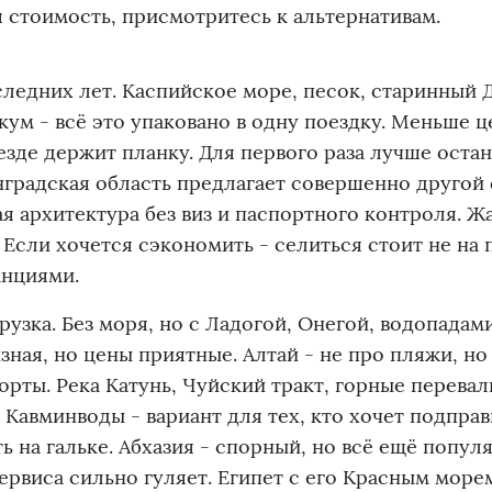
я стоимость, присмотритесь к альтернативам.
следних лет. Каспийское море, песок, старинный 
ум - всё это упаковано в одну поездку. Меньше ц
езде держит планку. Для первого раза лучше остан
нградская область предлагает совершенно другой
я архитектура без виз и паспортного контроля. Ж
. Если хочется сэкономить - селиться стоит не на
анциями.
рузка. Без моря, но с Ладогой, Онегой, водопадами
ная, но цены приятные. Алтай - не про пляжи, но
рты. Река Катунь, Чуйский тракт, горные перевал
. Кавминводы - вариант для тех, кто хочет подправ
ть на гальке. Абхазия - спорный, но всё ещё попу
ервиса сильно гуляет. Египет с его Красным море