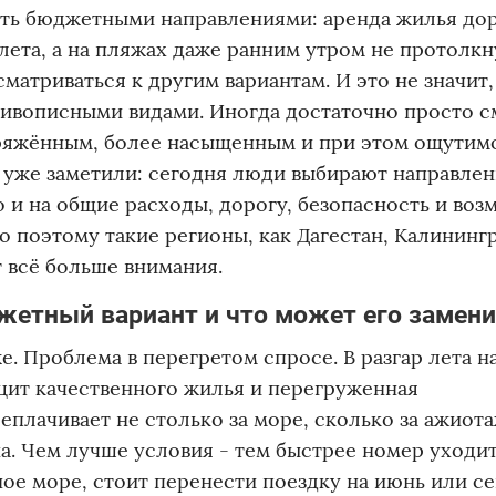
ыть бюджетными направлениями: аренда жилья до
ета, а на пляжах даже ранним утром не протолкн
атриваться к другим вариантам. И это не значит,
живописными видами. Иногда достаточно просто с
апряжённым, более насыщенным и при этом ощутим
уже заметили: сегодня люди выбирают направлен
о и на общие расходы, дорогу, безопасность и во
 поэтому такие регионы, как Дагестан, Калининг
т всё больше внимания.
жетный вариант и что может его замен
е. Проблема в перегретом спросе. В разгар лета н
цит качественного жилья и перегруженная
еплачивает не столько за море, сколько за ажиот
а. Чем лучше условия - тем быстрее номер уходит
ое море, стоит перенести поездку на июнь или се