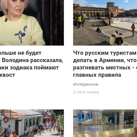
ольше не будет
Что русским туристам
 Володина рассказала,
делать в Армении, чт
аки зодиака поймают
разгневать местных - 
 хвост
главных правила
Интересное
д
2 часа назад