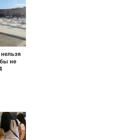
 нельзя
обы не
4