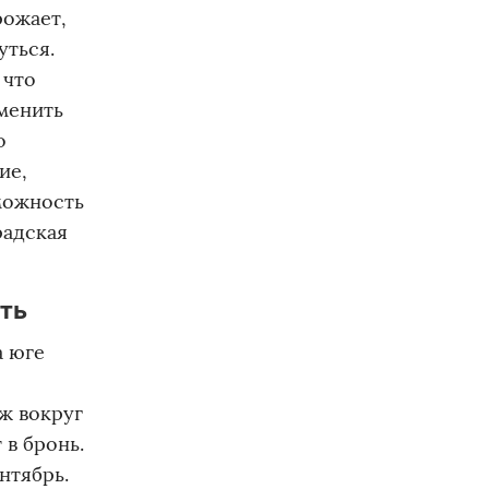
рожает,
уться.
 что
менить
о
ие,
зможность
радская
ить
а юге
аж вокруг
 в бронь.
нтябрь.