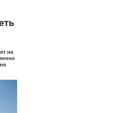
еть
ют на
именно
 на