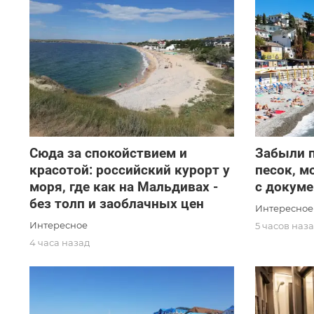
Сюда за спокойствием и
Забыли п
красотой: российский курорт у
песок, м
моря, где как на Мальдивах -
с докум
без толп и заоблачных цен
Интересное
Интересное
5 часов наз
4 часа назад