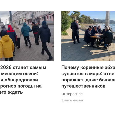
-2026 станет самым
Почему коренные абх
 месяцем осени:
купаются в море: отве
ки обнародовали
поражает даже быва
рогноз погоды на
путешественников
чего ждать
Интересное
3 часа назад
д