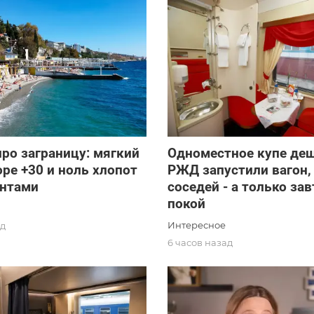
ро заграницу: мягкий
Одноместное купе деш
оре +30 и ноль хлопот
РЖД запустили вагон, 
ентами
соседей - а только зав
покой
Интересное
ад
6 часов назад