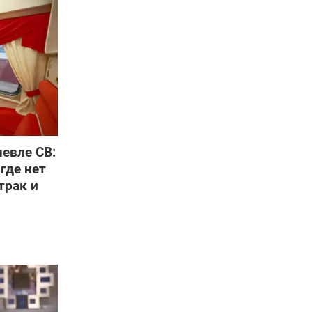
евле СВ:
где нет
трак и