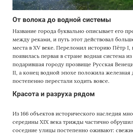
От волока до водной системы
Название города буквально описывает его пр
между реками, и путь этот действовал боль
места в XV веке. Переломил историю Пётр I, 
появилась первая в стране водная система из
подарившая городу прозвище Русская Венеци
II, а конец водной эпохе положила железная 
постепенно перестали ходить вовсе.
Красота и разруха рядом
Из 166 объектов исторического наследия мно
середины XIX века трижды частично обрушилис
соседние улицы постепенно оживают: свежие