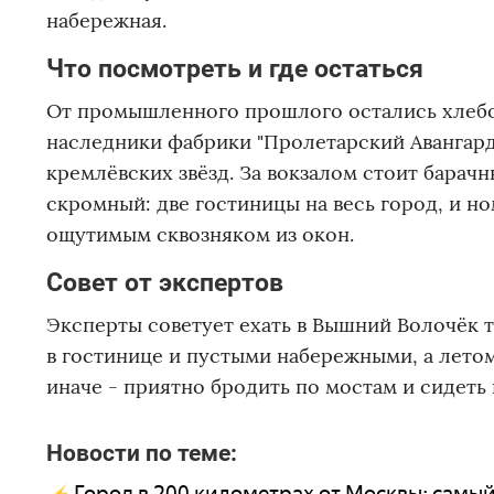
набережная.
Что посмотреть и где остаться
От промышленного прошлого остались хлеб
наследники фабрики "Пролетарский Авангард"
кремлёвских звёзд. За вокзалом стоит барач
скромный: две гостиницы на весь город, и но
ощутимым сквозняком из окон.
Совет от экспертов
Эксперты советует ехать в Вышний Волочёк т
в гостинице и пустыми набережными, а лето
иначе - приятно бродить по мостам и сидеть 
Новости по теме:
Город в 200 километрах от Москвы: самы