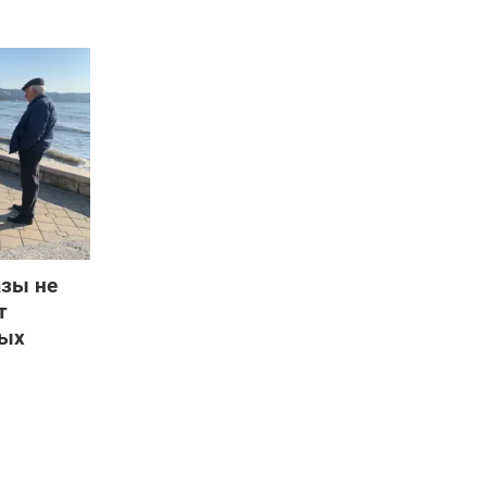
азы не
т
лых