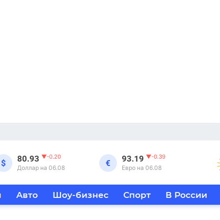
▼
-0.20
▼
-0.39
80.93
93.19
$
€
Доллар на 06.08
Евро на 06.08
я
Авто
Шоу-бизнес
Спорт
В России