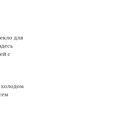
текло для
здесь
ей с
ь холодом
сем