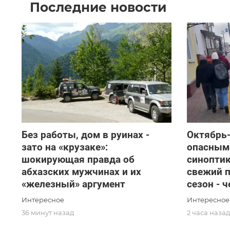
Последние новости
Без работы, дом в руинах -
Октябрь
зато на «крузаке»:
опасным
шокирующая правда об
синопти
абхазских мужчинах и их
свежий п
«железный» аргумент
сезон - 
Интересное
Интересное
36 минут назад
2 часа наза