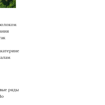
 волоком
ания
так
Екатерине
налам
овые ряды
Но