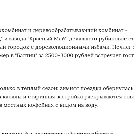
окомбинат и деревообрабатывающий комбинат -
 и завода "Красный Май", делавшего рубиновое с
ный городок с дореволюционными избами. Ночлег 
мер в "Балтии" за 2500-3000 рублей встречает гост
олько в тёплый сезон: зимняя поездка обернулас
м каналы и старинная застройка раскрываются сов
в местных кофейнях с видом на воду.
й красивый и депрессивный город области