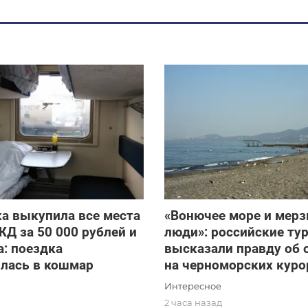
а выкупила все места
«Вонючее море и мерз
ЖД за 50 000 рублей и
люди»: российские ту
: поездка
высказали правду об 
илась в кошмар
на черноморских куро
Интересное
2 часа назад