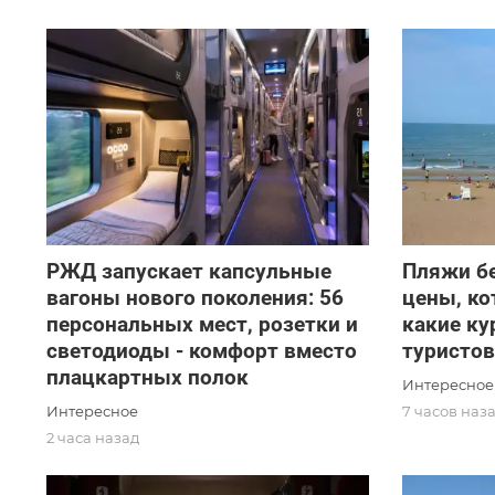
РЖД запускает капсульные
Пляжи бе
вагоны нового поколения: 56
цены, ко
персональных мест, розетки и
какие к
светодиоды - комфорт вместо
туристов
плацкартных полок
Интересное
Интересное
7 часов наз
2 часа назад