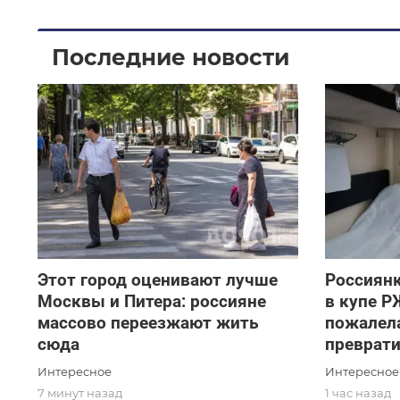
Последние новости
Этот город оценивают лучше
Россиянк
Москвы и Питера: россияне
в купе Р
массово переезжают жить
пожалела
сюда
преврат
Интересное
Интересное
7 минут назад
1 час назад