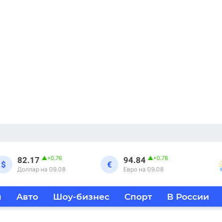
▲
+0.76
▲
+0.78
82.17
94.84
$
€
Доллар на 09.08
Евро на 09.08
я
Авто
Шоу-бизнес
Спорт
В России