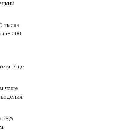
ецкий
0 тысяч
льше 500
ета. Еще
ны чаще
блюдения
и 58%
ым