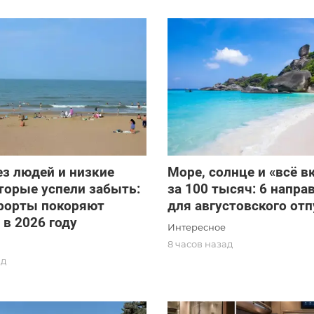
з людей и низкие
Море, солнце и «всё 
торые успели забыть:
за 100 тысяч: 6 напра
урорты покоряют
для августовского отп
 в 2026 году
Интересное
8 часов назад
ад