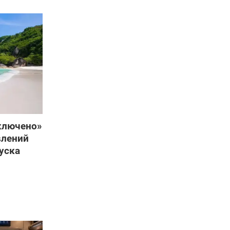
включено»
влений
уска