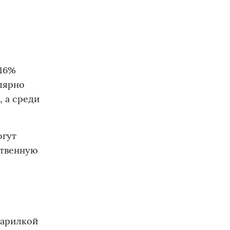
 16%
лярно
 а среди
огут
ственную
парилкой