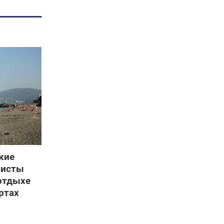
кие
ристы
отдыхе
ртах