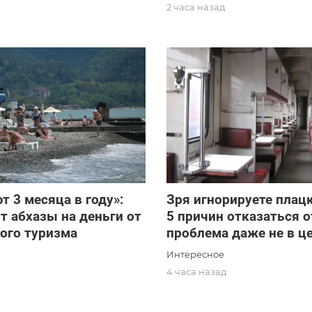
2 часа назад
т 3 месяца в году»:
Зря игнорируете плацк
т абхазы на деньги от
5 причин отказаться о
ого туризма
проблема даже не в ц
Интересное
д
4 часа назад