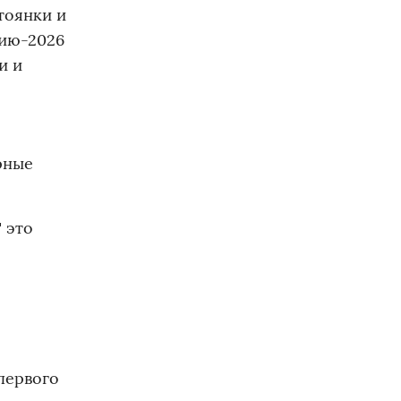
тоянки и
цию-2026
и и
рные
 это
первого