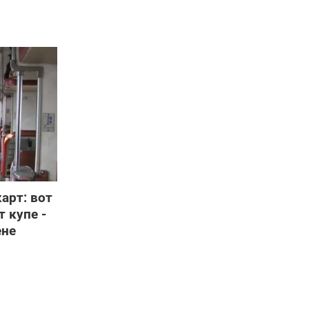
арт: вот
т купе -
ене