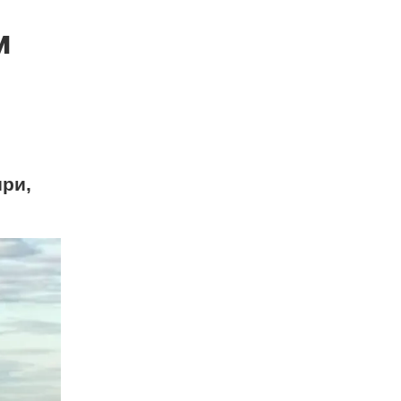
м
ыри,