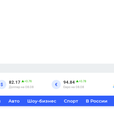
▲
+0.76
▲
+0.78
82.17
94.84
$
€
Доллар на 08.08
Евро на 08.08
я
Авто
Шоу-бизнес
Спорт
В России