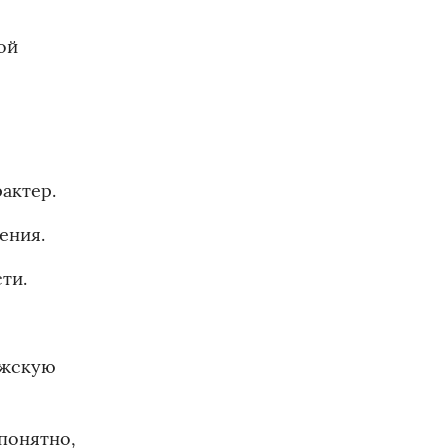
ой
актер.
ения.
ти.
лжскую
понятно,