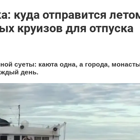
ка: куда отправится лето
ных круизов для отпуска
нной суеты: каюта одна, а города, монаст
аждый день.