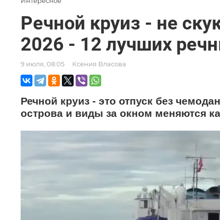
Интересное
Речной круиз - не ску
2026 - 12 лучших реч
9 июля, 08:05
Ксения Власова
Речной круиз - это отпуск без чемода
острова и виды за окном меняются к