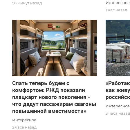
Интересное
56 минут назад
1 час назад
Спать теперь будем с
«Работаю
комфортом: РЖД показали
как живу
плацкарт нового поколения -
российск
что дадут пассажирам «вагоны
Интересное
повышенной вместимости»
3 часа наза
Интересное
2 часа назад