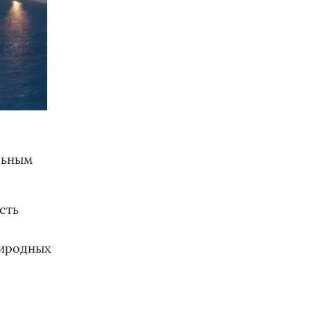
льным
сть
риродных