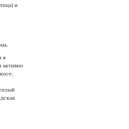
лнца) и
на.
 в
н активно
косе,
теплый
одская