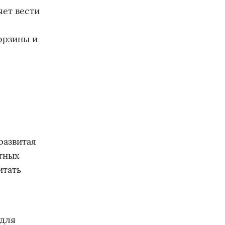
яет вести
орзины и
развитая
тных
итать
 для