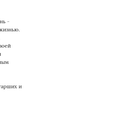
нь -
жизнью.
.
воей
я
ным
тарших и