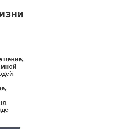
жизни
решение,
ромной
юдей
е,
ня
где