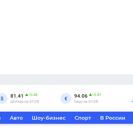
▲
+0.48
▲
+0.87
81.41
94.06
$
€
Доллар на 07.08
Евро на 07.08
я
Авто
Шоу-бизнес
Спорт
В России