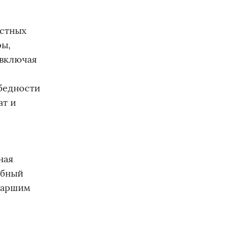
естных
ры,
(включая
бедности
ат и
ная
ебный
старшим