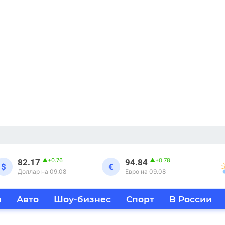
▲
+0.76
▲
+0.78
82.17
94.84
$
€
Доллар на 09.08
Евро на 09.08
я
Авто
Шоу-бизнес
Спорт
В России