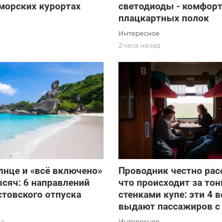
морских курортах
светодиоды - комфорт
плацкартных полок
Интересное
2 часа назад
лнце и «всё включено»
Проводник честно рас
ысяч: 6 направлений
что происходит за то
стовского отпуска
стенками купе: эти 4 
выдают пассажиров с
Интересное
ад