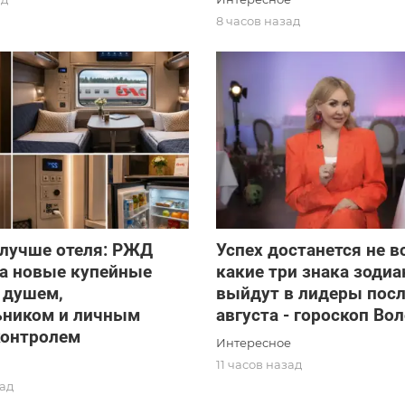
8 часов назад
олучше отеля: РЖД
Успех достанется не в
ла новые купейные
какие три знака зодиа
 душем,
выйдут в лидеры посл
ьником и личным
августа - гороскоп Во
контролем
Интересное
11 часов назад
зад