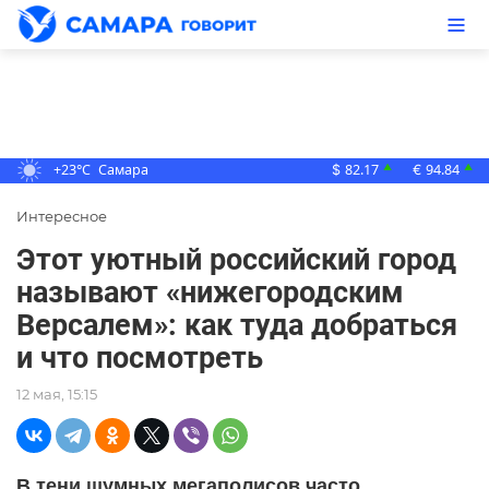
+23°C
Самара
82.17
94.84
▲
▲
$
€
Интересное
Этот уютный российский город
называют «нижегородским
Версалем»: как туда добраться
и что посмотреть
12 мая, 15:15
В тени шумных мегаполисов часто