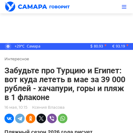
+29°C
Самара
80.93
93.19
▼
▼
$
€
Интересное
Забудьте про Турцию и Египет:
вот куда лететь в мае за 39 000
рублей - хачапури, горы и пляж
в 1 флаконе
16 мая, 10:15
Ксения Власова
Пляжный сезон 2026 года рисует