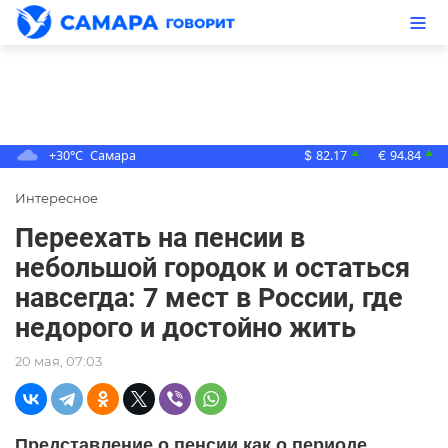
+30°C
Самара
82.17
94.84
▲
▲
$
€
Интересное
Переехать на пенсии в
небольшой городок и остаться
навсегда: 7 мест в России, где
недорого и достойно жить
20 мая, 07:03
Представление о пенсии как о периоде