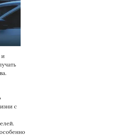
 и
лучать
ва.
ю
изни с
елей.
 особенно