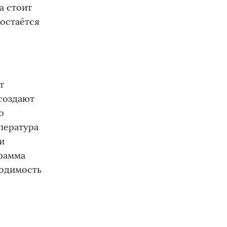
а стоит
 остаётся
т
 создают
о
пература
и
грамма
ходимость