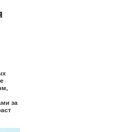
я
ых
ще
ом,
ами за
раст