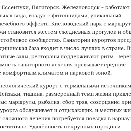
 Ессентуки, Пятигорск, Железноводск - работают
ьная вода, воздух с фитонцидами, уникальный
лечебного эффекта. Кисловодский парк с маршру
ми становится местом ежедневных прогулок и об
стойчивое сообщество. Санатории курортов пред
ицинская база входит в число лучших в стране. 
цертные залы, рестораны поддерживают ритм. Пере
оимость санаторного лечения превышает средние
е комфортным климатом и парковой зоной.
ьнеологический курорт с термальными источникам
ейзажи, тишина, размеренный темп жизни привле
ные маршруты, рыбалка, сбор трав, созерцание пр
курорта обслуживает и отдыхающих, и местных жи
я сложного лечения потребуется поездка в Барнау
статочно. Удалённость от крупных городов и