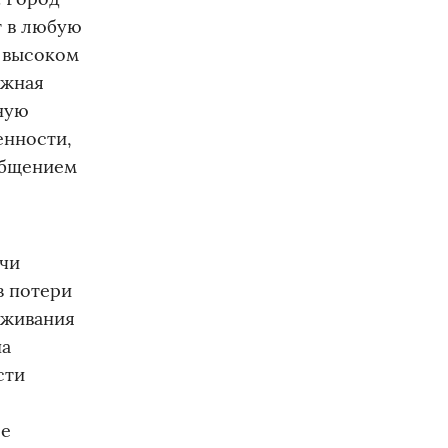
т в любую
 высоком
ежная
ную
енности,
общением
ячи
з потери
оживания
на
сти
ее