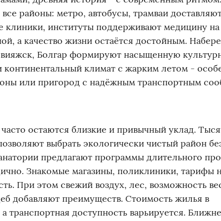
 все районы: метро, автобусы, трамваи доставляю
ие клиники, институты поддерживают медицину на
ой, а качество жизни остаётся достойным. Набер
, Свияжск, Болгар формируют насыщенную культур
и континентальный климат с жарким летом - особ
айоны или пригород с надёжным транспортным со
 часто остаются близкие и привычный уклад. Тыс
 позволяют выбрать экологически чистый район бе
Санатории предлагают программы длительного пр
дично. Знакомые магазины, поликлиники, тарифы 
ь. При этом свежий воздух, лес, возможность ве
деб добавляют преимуществ. Стоимость жилья в
 а транспортная доступность варьируется. Ближн