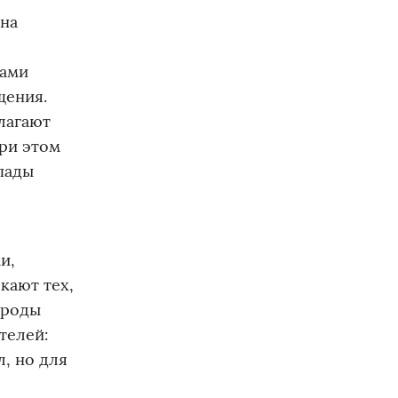
 на
тами
щения.
лагают
При этом
пады
и,
кают тех,
ироды
телей:
л, но для