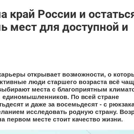
а край России и остатьс
мь мест для доступной и
карьеры открывает возможности, о котор
Активные люди старшего возраста всё ча
выбирают места с благоприятным климат
 единомышленников. По всей стране
ьдесят и даже за восемьдесят - с рюкзак
еланием исследовать родную страну. Воз
на первом месте стоит качество жизни.