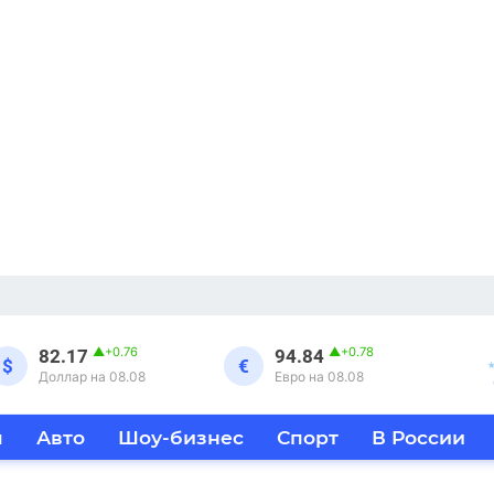
▲
+0.76
▲
+0.78
82.17
94.84
$
€
Доллар на 08.08
Евро на 08.08
я
Авто
Шоу-бизнес
Спорт
В России