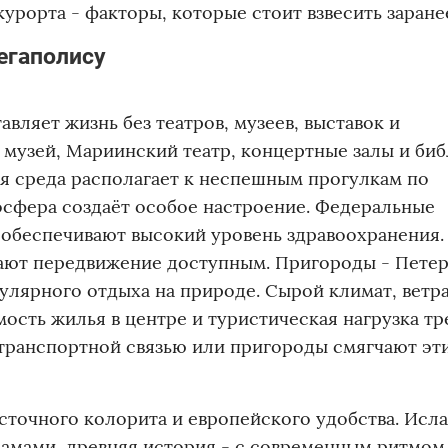
урорта - факторы, которые стоит взвесить заране
егаполису
авляет жизнь без театров, музеев, выставок и
 музей, Мариинский театр, концертные залы и би
ая среда располагает к неспешным прогулкам по
осфера создаёт особое настроение. Федеральные
обеспечивают высокий уровень здравоохранения.
лают передвижение доступным. Пригороды - Петер
улярного отдыха на природе. Сырой климат, ветра
мость жилья в центре и туристическая нагрузка т
транспортной связью или пригороды смягчают эт
сточного колорита и европейского удобства. Исл
рамами, древняя история - с современным ритмом