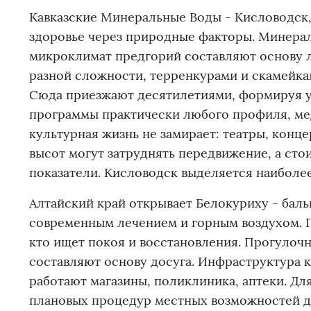
Кавказские Минеральные Воды - Кисловодск,
здоровье через природные факторы. Минерал
микроклимат предгорий составляют основу 
разной сложности, терренкурами и скамейка
Сюда приезжают десятилетиями, формируя у
программы практически любого профиля, мед
культурная жизнь не замирает: театры, кон
высот могут затруднять передвижение, а ст
показатели. Кисловодск выделяется наиболе
Алтайский край открывает Белокуриху - бал
современным лечением и горным воздухом. П
кто ищет покоя и восстановления. Прогулоч
составляют основу досуга. Инфраструктура 
работают магазины, поликлиника, аптеки. Дл
плановых процедур местных возможностей до