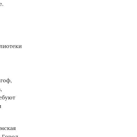
е.
блиотеки
гоф,
,
ребуют
и
амская
. Город