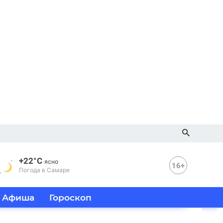
+22°C
ясно
16+
Погода в Самаре
Афиша
Гороскоп