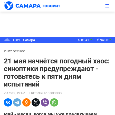
+28°C
Самара
81.41
94.06
▲
▲
$
€
Интересное
21 мая начнётся погодный хаос:
синоптики предупреждают -
готовьтесь к пяти дням
испытаний
20 мая, 19:05
Наталья Морозова
Май - месяц, когда мы уже предвкушаем