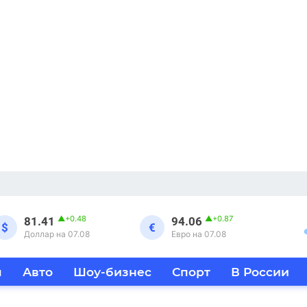
▲
+0.48
▲
+0.87
81.41
94.06
$
€
Доллар на 07.08
Евро на 07.08
я
Авто
Шоу-бизнес
Спорт
В России