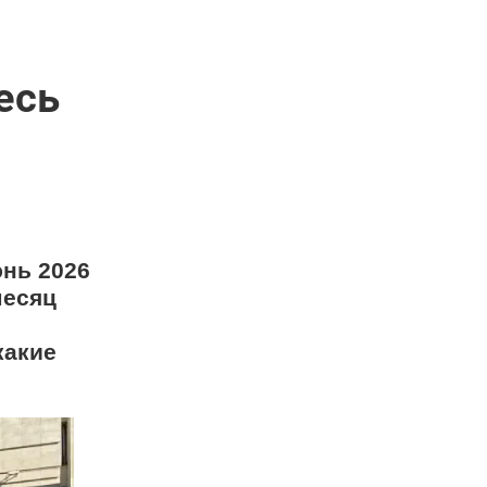
есь
юнь 2026
месяц
какие