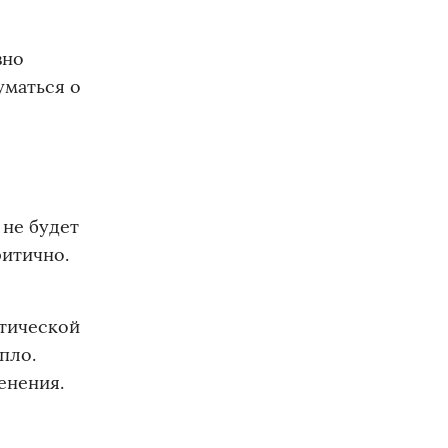
вно
уматься о
 не будет
ритично.
атической
пло.
енения.