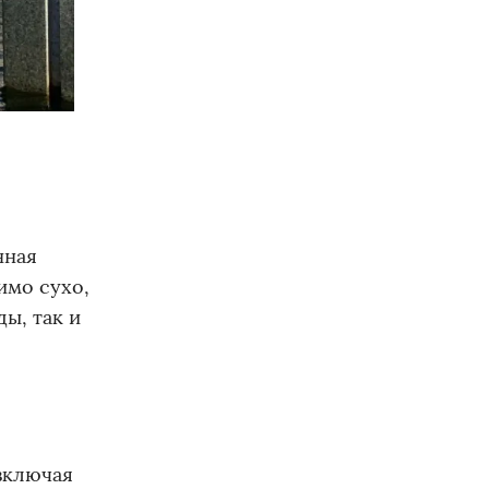
нная
имо сухо,
ы, так и
включая