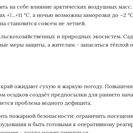
ить на себе влияние арктических воздушных масс
х +7…+11 °C, а ночью возможны заморозки до −2 °C
на становится совсем не летней.
ельскохозяйственных и природных экосистем. Са
ые меры защиты, а жителям - запасаться тёплой 
й край ожидают сухую и жаркую погоду. Повышен
ом осадков создаёт предпосылки для раннего нач
яется проблема водного дефицита.
ить пожарной безопасности: ограничить посещени
удования и быть готовыми к оперативному реаги
омнее - засуха может затянуться.