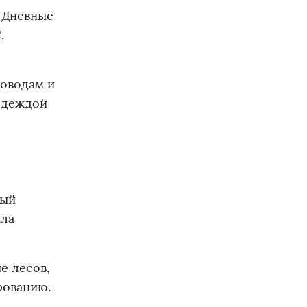
. Дневные
.
доводам и
одеждой
ный
ала
е лесов,
рованию.