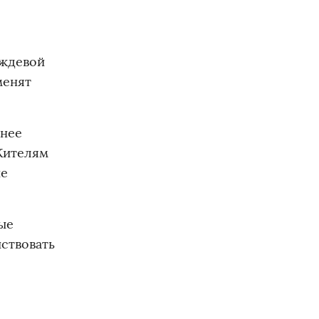
ождевой
менят
енее
Жителям
ие
ые
йствовать