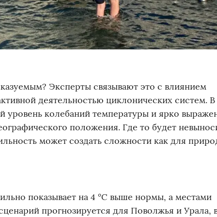
сказуемым? Эксперты связывают это с влиянием
активной деятельностью циклонических систем. В
ий уровень колебаний температуры и ярко выраже
еографического положения. Где то будет невынос
бильность может создать сложности как для природ
бильно показывает на 4 °C выше нормы, а местами
 сценарий прогнозируется для Поволжья и Урала, 