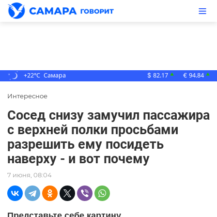
+22°C
Самара
82.17
94.84
▲
▲
$
€
Интересное
Сосед снизу замучил пассажира
с верхней полки просьбами
разрешить ему посидеть
наверху - и вот почему
7 июня, 08:04
Представьте себе картину.