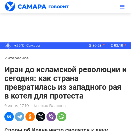
+29°C
Самара
80.93
93.19
▼
▼
$
€
Интересное
Иран до исламской революции и
сегодня: как страна
превратилась из западного рая
в котел для протеста
9 июня, 17:10
Ксения Власова
Споры об Иране часто сводятся к двум