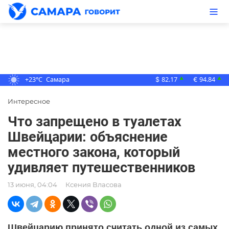
+23°C
Самара
82.17
94.84
▲
▲
$
€
Интересное
Что запрещено в туалетах
Швейцарии: объяснение
местного закона, который
удивляет путешественников
13 июня, 04:04
Ксения Власова
Швейцарию принято считать одной из самых