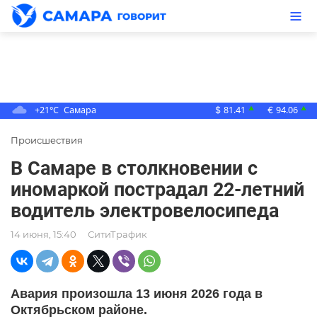
+21°C
Самара
81.41
94.06
▲
▲
$
€
Происшествия
В Самаре в столкновении с
иномаркой пострадал 22-летний
водитель электровелосипеда
14 июня, 15:40
СитиТрафик
Авария произошла 13 июня 2026 года в
Октябрьском районе.