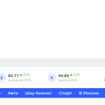
▲
+0.76
▲
+0.78
82.17
94.84
$
€
Доллар на 08.08
Евро на 08.08
я
Авто
Шоу-бизнес
Спорт
В России