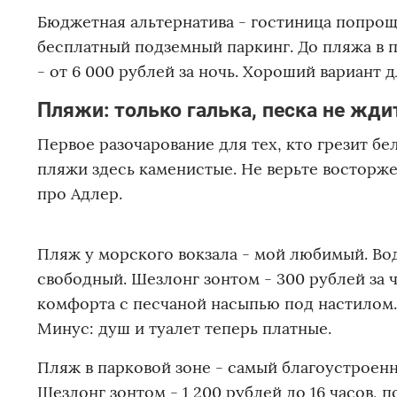
Бюджетная альтернатива - гостиница попроще
бесплатный подземный паркинг. До пляжа в п
- от 6 000 рублей за ночь. Хороший вариант 
Пляжи: только галька, песка не жди
Первое разочарование для тех, кто грезит бе
пляжи здесь каменистые. Не верьте восторж
про Адлер.
Пляж у морского вокзала - мой любимый. Вод
свободный. Шезлонг зонтом - 300 рублей за ч
комфорта с песчаной насыпью под настилом.
Минус: душ и туалет теперь платные.
Пляж в парковой зоне - самый благоустроенн
Шезлонг зонтом - 1 200 рублей до 16 часов, п