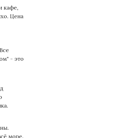
и кафе,
хо. Цена
 Все
м" - это
од
о
ка.
ны.
всё море.