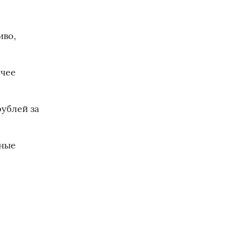
иво,
ячее
рублей за
тные