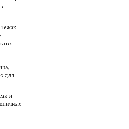
 а
 Лежак
е
вато.
ица,
то для
ами и
типичные