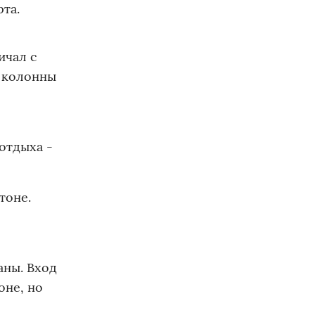
та.
ичал с
и колонны
отдыха -
тоне.
аны. Вход
оне, но