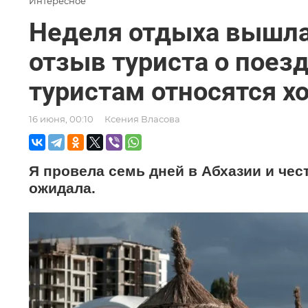
Интересное
Неделя отдыха вышла
отзыв туриста о поезд
туристам относятся х
16 июня, 00:10
Ксения Власова
Я провела семь дней в Абхазии и чес
ожидала.