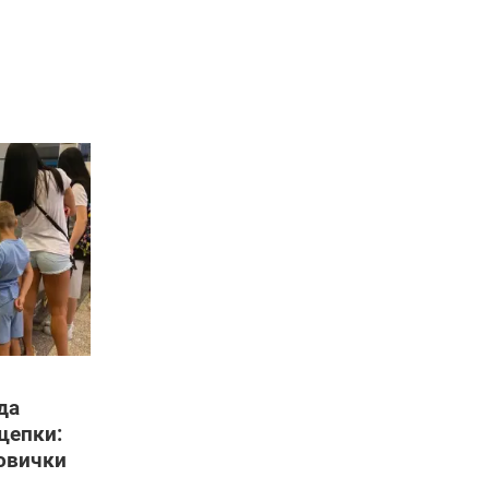
да
щепки:
новички