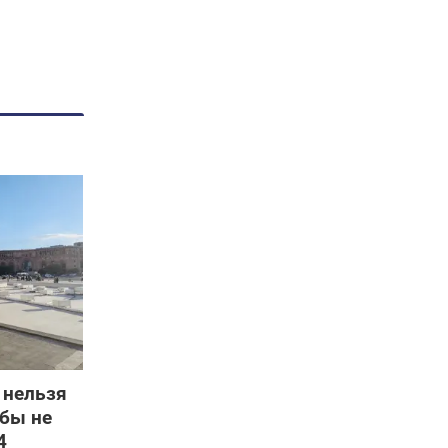
 нельзя
обы не
4