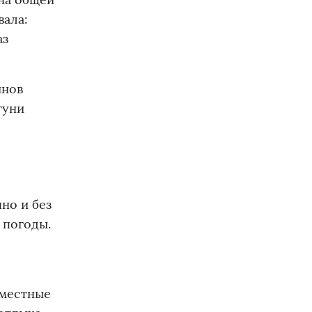
вала:
аз
инов
гуни
но и без
 погоды.
 местные