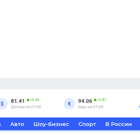
▲
+0.48
▲
+0.87
81.41
94.06
$
€
Доллар на 07.08
Евро на 07.08
я
Авто
Шоу-бизнес
Спорт
В России