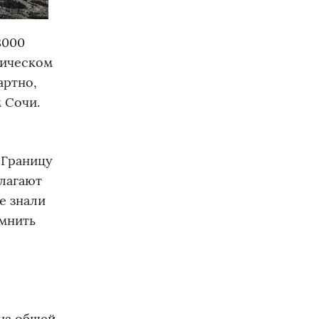
8000
тическом
артно,
 Сочи.
 Границу
длагают
е знали
омнить
 на общей