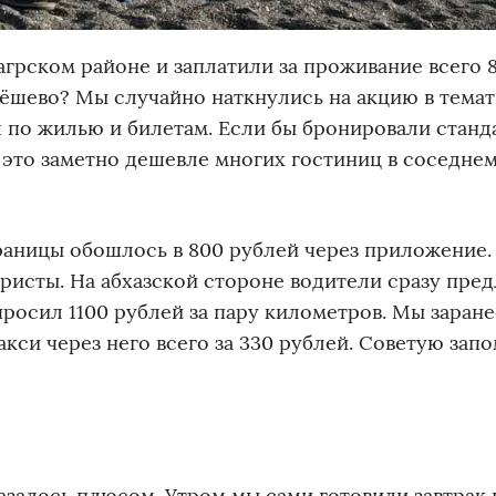
грском районе и заплатили за проживание всего 
дёшево? Мы случайно наткнулись на акцию в тема
 по жилью и билетам. Если бы бронировали станд
е это заметно дешевле многих гостиниц в соседнем
раницы обошлось в 800 рублей через приложение.
ристы. На абхазской стороне водители сразу пре
просил 1100 рублей за пару километров. Мы заране
кси через него всего за 330 рублей. Советую зап
казалось плюсом. Утром мы сами готовили завтрак