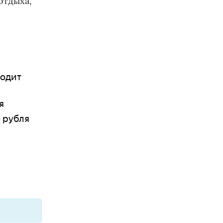
отдыха,
ходит
я
о рубля