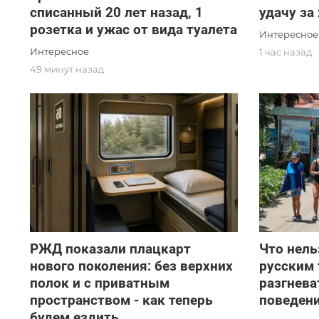
списанный 20 лет назад, 1
удачу за
розетка и ужас от вида туалета
Интересное
Интересное
1 час назад
49 минут назад
РЖД показали плацкарт
Что нель
нового поколения: без верхних
русским 
полок и с приватным
разгнева
пространством - как теперь
поведени
будем ездить