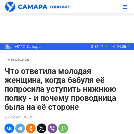
+31°C
Самара
81.41
94.06
▲
▲
$
€
Интересное
Что ответила молодая
женщина, когда бабуля её
попросила уступить нижнюю
полку - и почему проводница
была на её стороне
23 июня, 08:05