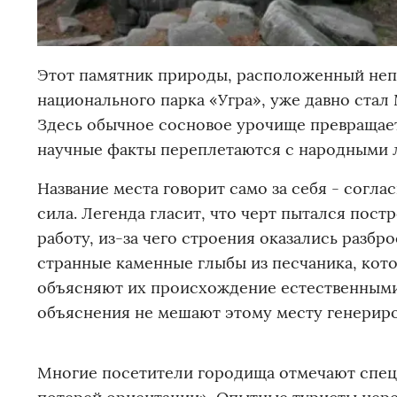
Этот памятник природы, расположенный неп
национального парка «Угра», уже давно стал
Здесь обычное сосновое урочище превращаетс
научные факты переплетаются с народными л
Название места говорит само за себя - согла
сила. Легенда гласит, что черт пытался пост
работу, из-за чего строения оказались разбр
странные каменные глыбы из песчаника, кото
объясняют их происхождение естественными
объяснения не мешают этому месту генериро
Многие посетители городища отмечают спец