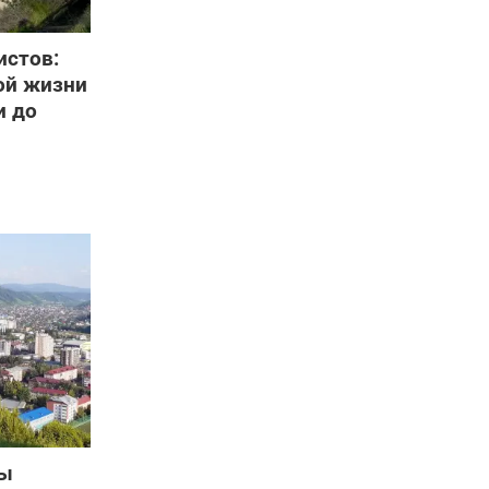
истов:
ой жизни
и до
бы