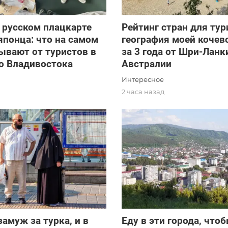
 русском плацкарте
Рейтинг стран для тур
японца: что на самом
география моей кочев
ывают от туристов в
за 3 года от Шри-Ланк
о Владивостока
Австралии
Интересное
2 часа назад
амуж за турка, и в
Еду в эти города, что