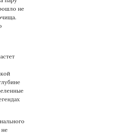
а пару
прошло не
очища.
о
астет
ской
глубине
деленные
егендах
онального
 не