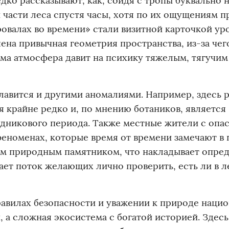
ко рассказывают, как, сойдя с тропы буквально н
 части леса спустя часы, хотя по их ощущениям 
овалах во времени» стали визитной карточкой ур
шена привычная геометрия пространства, из-за чег
сама атмосфера давит на психику тяжелым, тягучим
авится и другими аномалиями. Например, здесь р
 крайне редко и, по мнению ботаников, является
дникового периода. Также местные жители с опа
феноменах, которые время от времени замечают в 
ым природным памятником, что накладывает опре
ает поток желающих лично проверить, есть ли в л
правилах безопасности и уважении к природе наци
, а сложная экосистема с богатой историей. Здесь