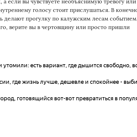
, а если вы чувствуете необъяснимую тревогу ил
нутреннему голосу стоит прислушаться. В конечно
ть делают прогулку по калужским лесам событием
ого, верите вы в чертовщину или просто пришли
утомили: есть вариант, где дышится свободно, в
сии, где жизнь лучше, дешевле и спокойнее - выб
род, готовящийся вот-вот превратиться в попу