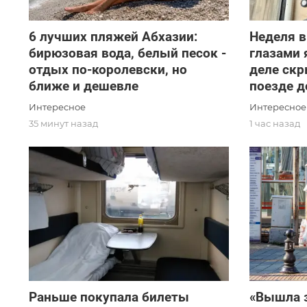
6 лучших пляжей Абхазии:
Неделя в
бирюзовая вода, белый песок -
глазами 
отдых по-королевски, но
деле скр
ближе и дешевле
поезде д
Интересное
Интересное
35 минут назад
1 час назад
Раньше покупала билеты
«Вышла з