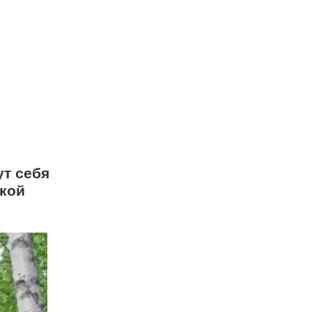
ут себя
ской