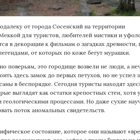
одалеку от города Сосенский на территории
 Меккой для туристов, любителей мистики и уфоло
я в декорации к фильмам о загадках древности, 
егендами, от которых по коже бегут мурашки.
сно поверьям, это городище возвели не люди, а не
роить здесь замок до первых петухов, но не успел 
осаны в беспорядке. Сегодня туристы находят здес
рые выглядят как остатки крепостных стен, хотя 
 геологическими процессами. Но даже сухие нау
вать поток аномальных свидетельств.
ифическое состояние, которое они называют «вр