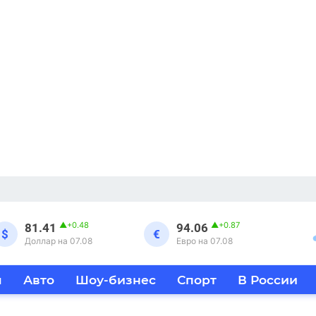
▲
+0.48
▲
+0.87
81.41
94.06
$
€
Доллар на 07.08
Евро на 07.08
я
Авто
Шоу-бизнес
Спорт
В России