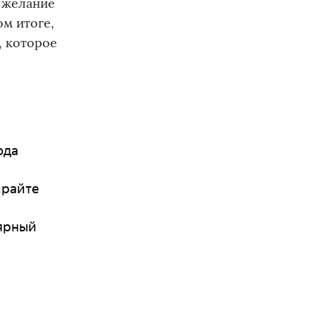
и желание
м итоге,
, которое
ода
ирайте
лярный