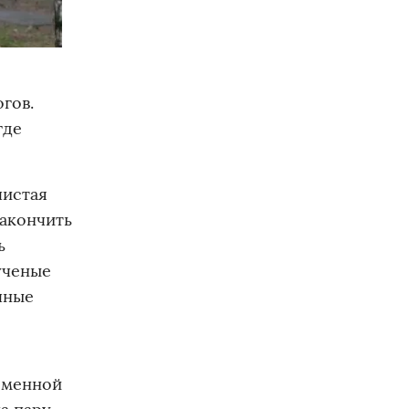
гов.
где
чистая
закончить
ь
ученые
чные
еменной