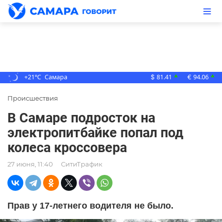
+21°C
Самара
81.41
94.06
▲
▲
$
€
Происшествия
В Самаре подросток на
электропитбайке попал под
колеса кроссовера
27 июня, 11:40
СитиТрафик
Прав у 17-летнего водителя не было.