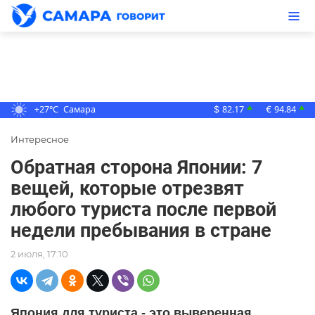
+27°C
Самара
82.17
94.84
▲
▲
$
€
Интересное
Обратная сторона Японии: 7
вещей, которые отрезвят
любого туриста после первой
недели пребывания в стране
2 июля, 17:10
Япония для туриста - это выверенная