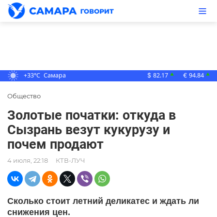
+33°C
Самара
82.17
94.84
▲
▲
$
€
Общество
Золотые початки: откуда в
Сызрань везут кукурузу и
почем продают
4 июля, 22:18
КТВ-ЛУЧ
Сколько стоит летний деликатес и ждать ли
снижения цен.