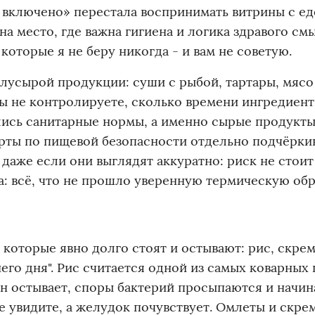
 включено» перестала воспринимать витрины с ед
на место, где важна гигиена и логика здравого см
которые я не беру никогда - и вам не советую.
олусырой продукции: суши с рыбой, тартары, мясо
вы не контролируете, сколько времени ингредиен
лись санитарные нормы, а именно сырые продукт
ерты по пищевой безопасности отдельно подчёрки
, даже если они выглядят аккуратно: риск не стои
: всё, что не прошло уверенную термическую обр
 которые явно долго стоят и остывают: рис, скрем
его дня". Рис считается одной из самых коварных 
а он остывает, споры бактерий просыпаются и начи
е увидите, а желудок почувствует. Омлеты и скре