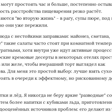
 могут простоять час и больше, постепенно остыва
ость расстройства пищеварения резко растёт.
ются "во вторую жизнь" - в рагу, супы пюре, под
нно они уже пережили.
люда с нестойкими заправками: майонез, сметана,
" такие салаты часто стоят при комнатной темпера
уратными, хотя внутри уже идут активные процес
ские кремовые десерты в некоторых отелях прос
 или желе, чтобы вчерашний торт выглядел как
ва. Для меня это простой выбор: лучше взять сух
тоять в очереди к эффектному, но рискованному д
итки и лёд. Я никогда не беру яркие "разводные" со
тем более напитки с кубиками льда, приготовлен
едооценённых источников проблем: его делают из 