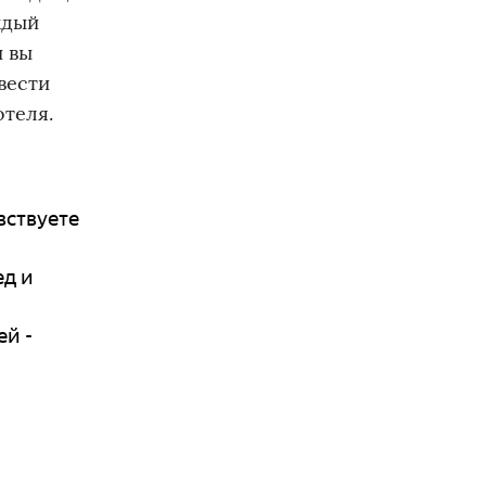
ждый
и вы
вести
отеля.
вствуете
ед и
ей -