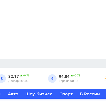
▲
+0.76
▲
+0.78
82.17
94.84
$
€
Доллар на 08.08
Евро на 08.08
я
Авто
Шоу-бизнес
Спорт
В России