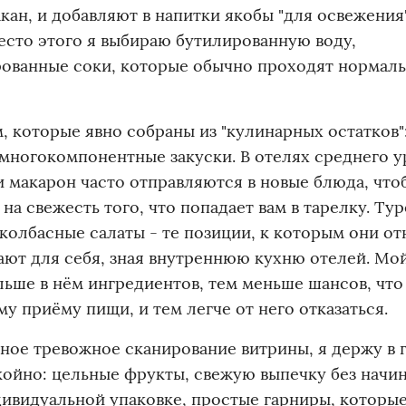
кан, и добавляют в напитки якобы "для освежения"
есто этого я выбираю бутилированную воду,
рованные соки, которые обычно проходят нормал
, которые явно собраны из "кулинарных остатков"
е многокомпонентные закуски. В отелях среднего 
и макарон часто отправляются в новые блюда, что
на свежесть того, что попадает вам в тарелку. Ту
 колбасные салаты - те позиции, к которым они о
ют для себя, зная внутреннюю кухню отелей. Мо
ьше в нём ингредиентов, тем меньше шансов, что
у приёму пищи, и тем легче от него отказаться.
нное тревожное сканирование витрины, я держу в 
окойно: цельные фрукты, свежую выпечку без начин
дивидуальной упаковке, простые гарниры, которые