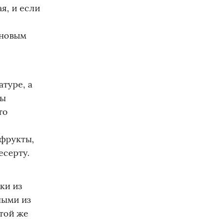
я, и если
 новым
туре, а
сы
то
офрукты,
есерту.
ки из
ными из
той же