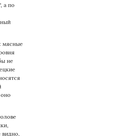
, а по
ьный
: мясные
уровня
бы не
рецкие
тносятся
й
 оно
голове
ки,
 видно,