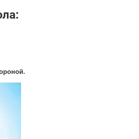
ола:
ороной.