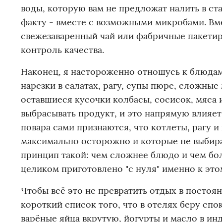
воды, которую вам не предложат налить в ста
факту - вместе с возможными микробами. Вм
свежезаваренный чай или фабричные пакети
контроль качества.
Наконец, я настороженно отношусь к блюдам
нарезки в салатах, рагу, супы пюре, сложны
оставшиеся кусочки колбасы, сосисок, мяса 
выбрасывать продукт, и это напрямую влияет 
повара сами признаются, что котлеты, рагу и
максимально осторожно и которые не выбира
принцип такой: чем сложнее блюдо и чем бол
целиком приготовлено "с нуля" именно к этом
Чтобы всё это не превратить отдых в постоя
короткий список того, что в отелях беру сп
варёные яйца вкрутую, йогурты и масло в ин