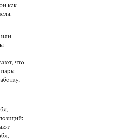
ой как
ысла.
 или
ты
ы
вают, что
т пары
аботку,
бл,
позиций:
нают
мбл,