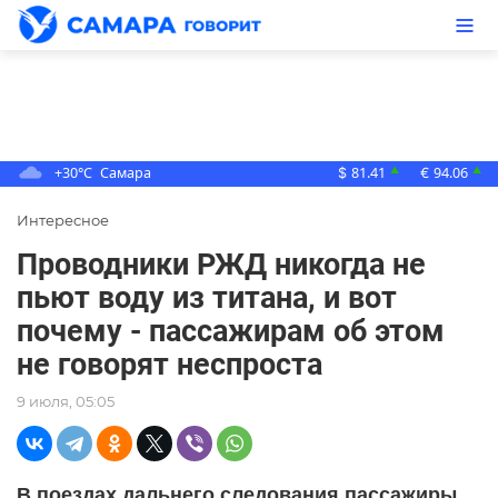
+30°C
Самара
81.41
94.06
▲
▲
$
€
Интересное
Проводники РЖД никогда не
пьют воду из титана, и вот
почему - пассажирам об этом
не говорят неспроста
9 июля, 05:05
В поездах дальнего следования пассажиры