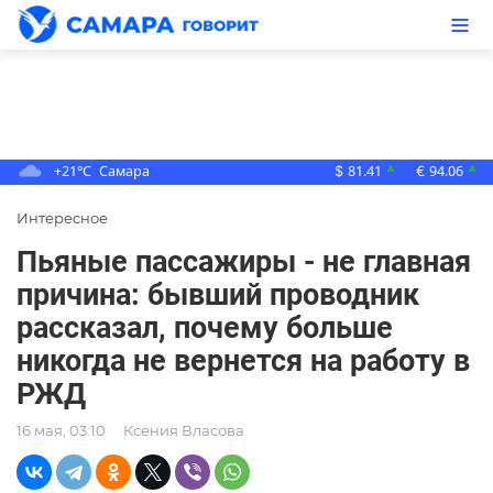
+21°C
Самара
81.41
94.06
▲
▲
$
€
Интересное
Пьяные пассажиры - не главная
причина: бывший проводник
рассказал, почему больше
никогда не вернется на работу в
РЖД
16 мая, 03:10
Ксения Власова