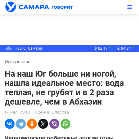
+33°C
Самара
82.17
94.84
▲
▲
$
€
Интересное
На наш Юг больше ни ногой,
нашла идеальное место: вода
теплая, не грубят и в 2 раза
дешевле, чем в Абхазии
17 мая, 09:10
Ксения Власова
Черноморское побережье долгие годы