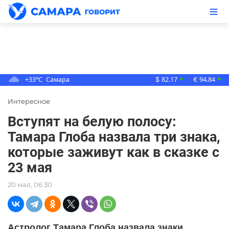
+33°C
Самара
82.17
94.84
▲
▲
$
€
Интересное
Вступят на белую полосу:
Тамара Глоба назвала три знака,
которые заживут как в сказке с
23 мая
20 мая, 06:30
Астролог Тамара Глоба назвала знаки,