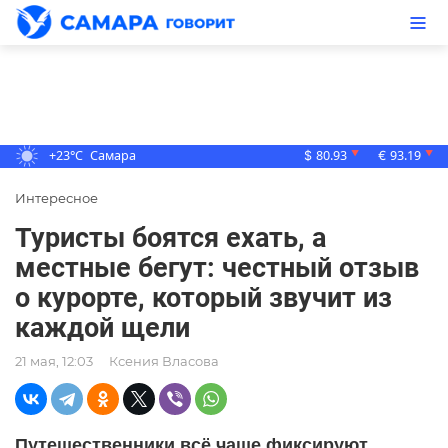
+23°C
Самара
80.93
93.19
▼
▼
$
€
Интересное
Туристы боятся ехать, а
местные бегут: честный отзыв
о курорте, который звучит из
каждой щели
21 мая, 12:03
Ксения Власова
Путешественники всё чаще фиксируют