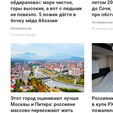
обдиралова»: море чистое,
летом 20
горы высокие, а вот с людьми
до Сочи,
не повезло. 5 ложек дёгтя в
про обст
бочку мёда Абхазии
Интересное
Интересное
57 минут на
11 минут назад
Этот город оценивают лучше
Россиянк
Москвы и Питера: россияне
в купе Р
массово переезжают жить
пожалела