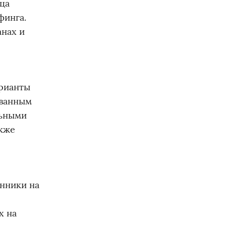
ца
финга.
анах и
арианты
ованным
льными
акже
нники на
х на