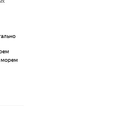
ых
тально
орем
м морем