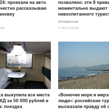
26: проехали на авто
позволено: эти 8 при
 честно рассказываю
моментально выдают
ановку
невоспитанного турис
Интересное
зад
2 часа назад
а выкупила все места
«Вонючее море и мерз
ЖД за 50 000 рублей и
люди»: российские ту
: поездка
высказали правду об 