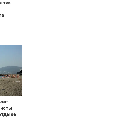
вычек
та
кие
ристы
отдыхе