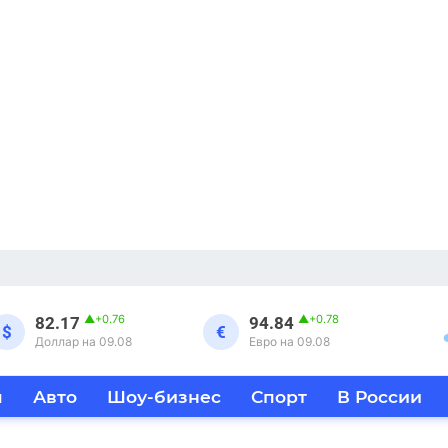
▲
+0.76
▲
+0.78
82.17
94.84
$
€
Доллар на 09.08
Евро на 09.08
я
Авто
Шоу-бизнес
Спорт
В России