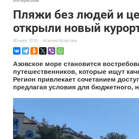
Интересное
Пляжи без людей и це
открыли новый курор
30 мая, 13:10
Ксения Власова
Азовское море становится востребо
путешественников, которые ищут кач
Регион привлекает сочетанием досту
предлагая условия для бюджетного, н