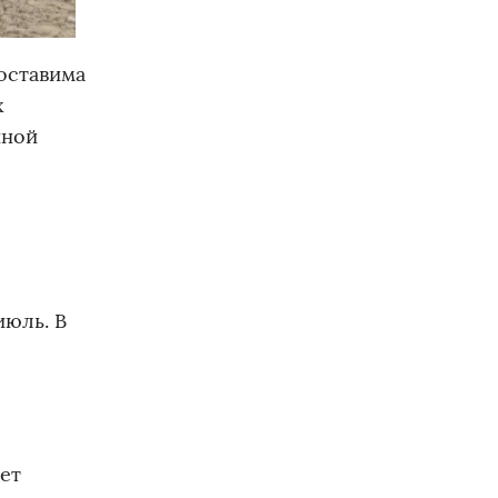
оставима
х
йной
июль. В
ет