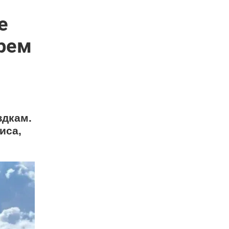
е
рем
здкам.
иса,