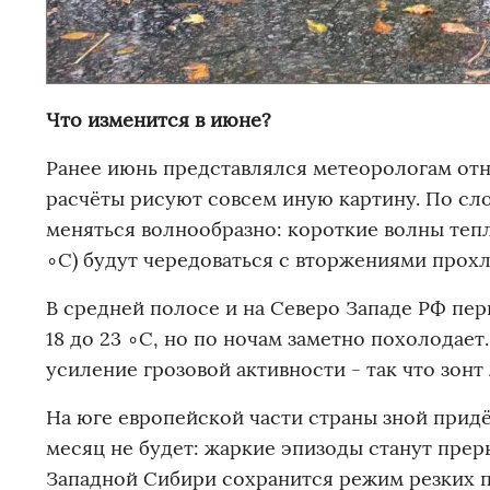
Что изменится в июне?
Ранее июнь представлялся метеорологам от
расчёты рисуют совсем иную картину. По сло
меняться волнообразно: короткие волны тепл
∘C) будут чередоваться с вторжениями прох
В средней полосе и на Северо Западе РФ пе
18 до 23 ∘C, но по ночам заметно похолодае
усиление грозовой активности - так что зонт
На юге европейской части страны зной придё
месяц не будет: жаркие эпизоды станут прер
Западной Сибири сохранится режим резких п