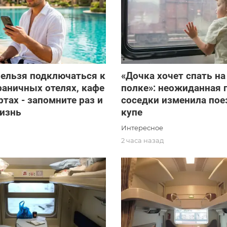
ельзя подключаться к
«Дочка хочет спать н
граничных отелях, кафе
полке»: неожиданная 
ртах - запомните раз и
соседки изменила пое
жизнь
купе
Интересное
2 часа назад