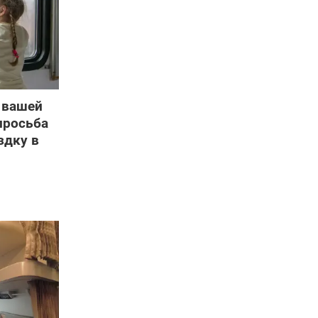
а вашей
просьба
здку в