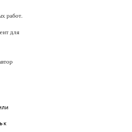
х работ.
ент для
автор
нили
ь к