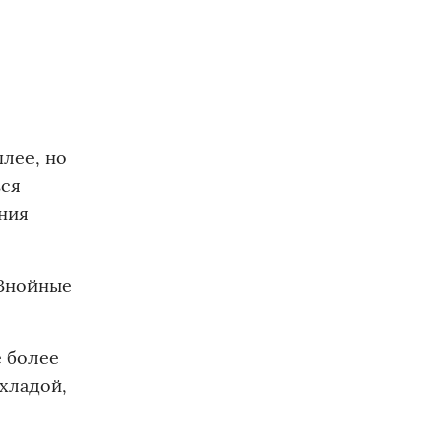
лее, но
ься
ния
 Знойные
ё более
охладой,