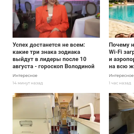
Успех достанется не всем:
Почему н
какие три знака зодиака
Wi-Fi за
выйдут в лидеры после 10
и аэропо
августа - гороскоп Володиной
на всю 
Интересное
Интересное
14 минут назад
1 час назад