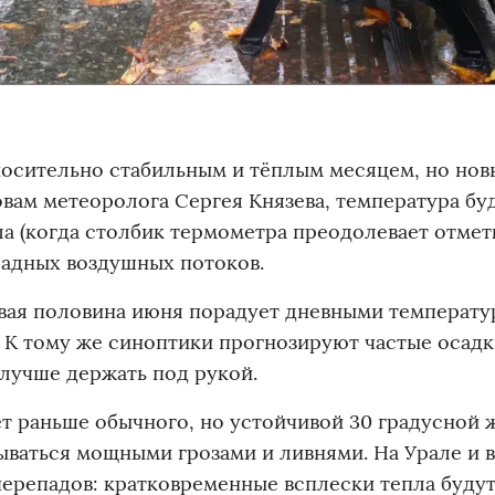
носительно стабильным и тёплым месяцем, но нов
вам метеоролога Сергея Князева, температура бу
а (когда столбик термометра преодолевает отмет
ладных воздушных потоков.
рвая половина июня порадует дневными температу
т. К тому же синоптики прогнозируют частые осадк
 лучше держать под рукой.
т раньше обычного, но устойчивой 30 градусной 
ываться мощными грозами и ливнями. На Урале и в
ерепадов: кратковременные всплески тепла буду