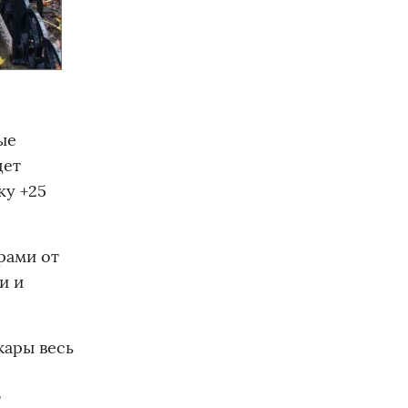
ые
дет
ку +25
рами от
и и
жары весь
т