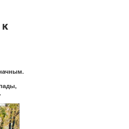
 к
значным.
епады,
.