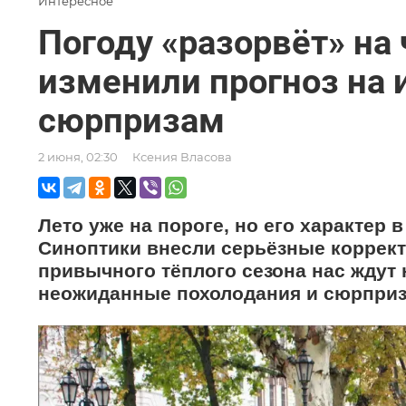
Интересное
Погоду «разорвёт» на 
изменили прогноз на и
сюрпризам
2 июня, 02:30
Ксения Власова
Лето уже на пороге, но его характер
Синоптики внесли серьёзные коррект
привычного тёплого сезона нас ждут 
неожиданные похолодания и сюрпризы