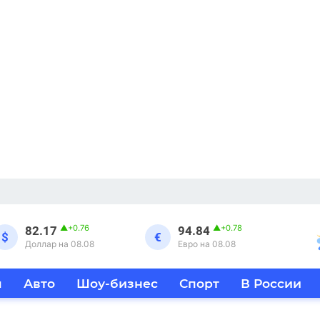
▲
+0.76
▲
+0.78
82.17
94.84
$
€
Доллар на 08.08
Евро на 08.08
я
Авто
Шоу-бизнес
Спорт
В России