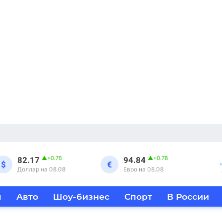
▲
+0.76
▲
+0.78
82.17
94.84
$
€
Доллар на 08.08
Евро на 08.08
я
Авто
Шоу-бизнес
Спорт
В России