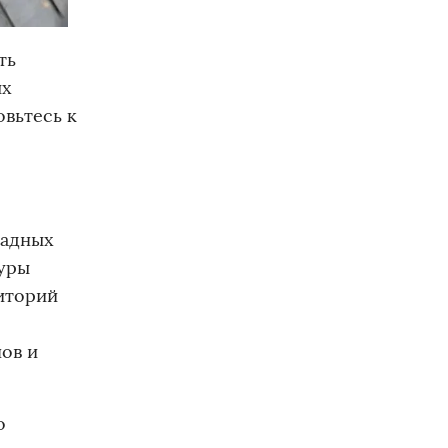
ть
ых
овьтесь к
падных
туры
иторий
нов и
о