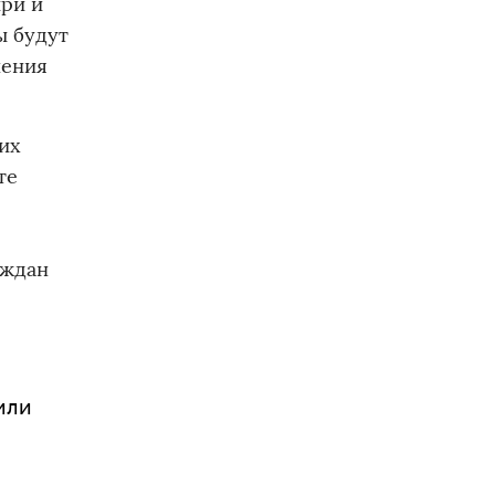
ири и
ы будут
нения
их
те
аждан
нили