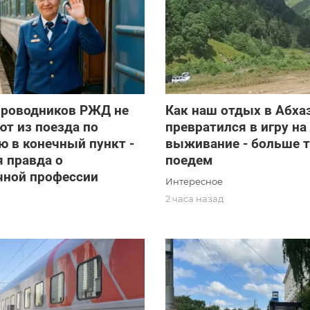
проводников РЖД не
Как наш отдых в Абха
т из поезда по
превратился в игру на
 в конечный пункт -
выживание - больше т
 правда о
поедем
чной профессии
Интересное
2 часа назад