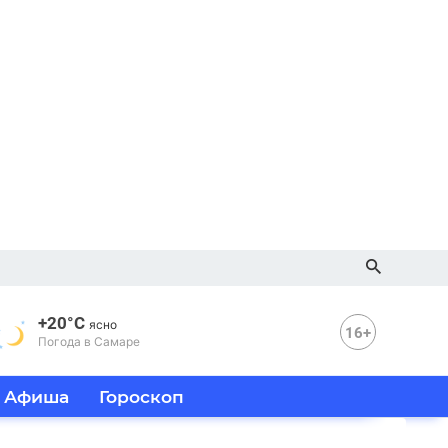
+20°C
ясно
16+
Погода в Самаре
Афиша
Гороскоп