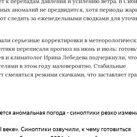
т к перепадам давления и усилению ветра. В Сиб
ных аномалий не предвидится, хотя периоды жар
т следить за еженедельными сводками для уточ
вали серьезные корректировки в метеорологическ
птики переписали прогноз на июнь и июль: готовь
ев и климатолог Ирина Лебедева подчеркнули, что
телями в этом году маловероятно. Стабильные
ут сменяться резкими скачками, что заставляет гр
ается аномальная погода - синоптики резко изме
 веке». Синоптики озвучили, к чему готовиться