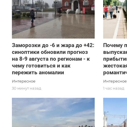
Заморозки до -6 и жара до +42:
Почему 
синоптики обновили прогноз
выпускаю
на 8-9 августа по регионам - к
прибытию
чему готовиться и как
жестокая
пережить аномалии
романти
Интересное
Интересное
30 минут назад
1 час назад