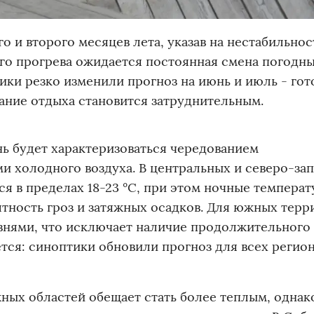
 и второго месяцев лета, указав на нестабильнос
го прогрева ожидается постоянная смена погодн
ики резко изменили прогноз на июнь и июль - гот
ние отдыха становится затруднительным.
нь будет характеризоваться чередованием
и холодного воздуха. В центральных и северо-за
ся в пределах 18-23 °C, при этом ночные темпера
ятность гроз и затяжных осадков. Для южных терр
нями, что исключает наличие продолжительного
ется: синоптики обновили прогноз для всех регио
ых областей обещает стать более теплым, однак