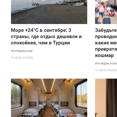
Море +24°C в сентябре: 3
Забудьте
страны, где отдых дешевле и
проводни
спокойнее, чем в Турции
какие ме
превратя
Интересное
кошмар
3 часа назад
Интересное
4 часа наза