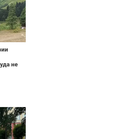
зии
уда не