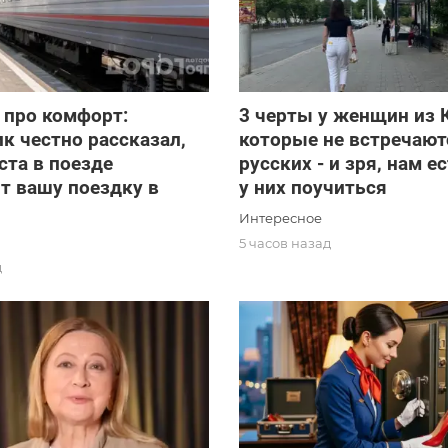
 про комфорт:
3 черты у женщин из 
к честно рассказал,
которые не встречают
ста в поезде
русских - и зря, нам е
т вашу поездку в
у них поучиться
Интересное
5 часов назад
д