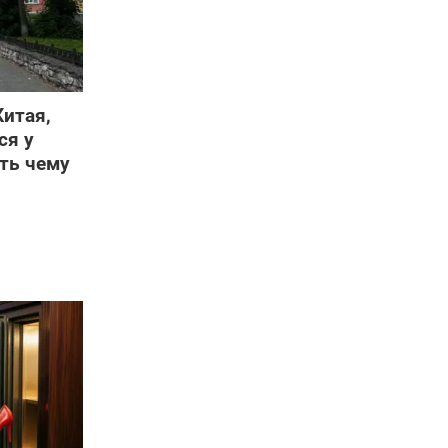
Китая,
ся у
сть чему