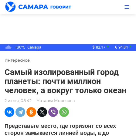
+30°C
Самара
82.17
94.84
▲
▲
$
€
Интересное
Самый изолированный город
планеты: почти миллион
человек, а вокруг только океан
2 июня, 08:42
Наталья Морозова
Представьте место, где горизонт со всех
сторон замыкается линией воды, а до