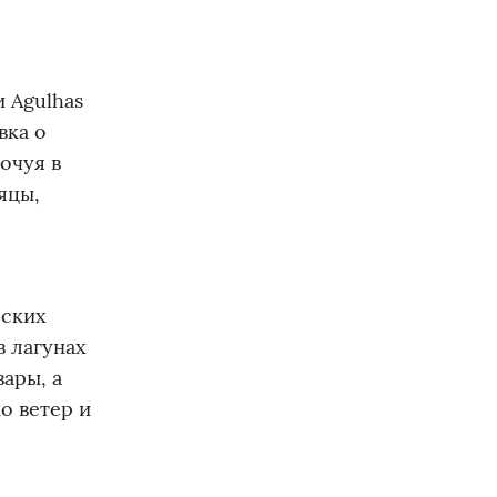
 Agulhas
вка о
очуя в
яцы,
еских
в лагунах
ары, а
о ветер и