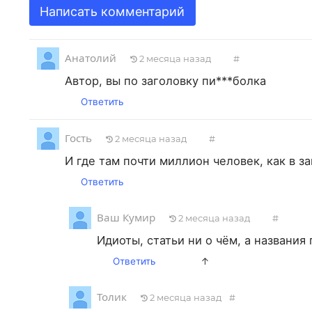
Написать комментарий
Анатолий
2 месяца назад
#
Автор, вы по заголовку пи***болка
Ответить
Гость
2 месяца назад
#
И где там почти миллион человек, как в з
Ответить
Ваш Кумир
2 месяца назад
#
Идиоты, статьи ни о чём, а названия
Ответить
↑
Толик
2 месяца назад
#