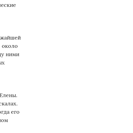
ческие
лижайшей
, около
ду ними
ых
 Елены.
скалах.
огда его
ном