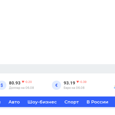
▼
-0.20
▼
-0.39
80.93
93.19
$
€
Доллар на 06.08
Евро на 06.08
я
Авто
Шоу-бизнес
Спорт
В России