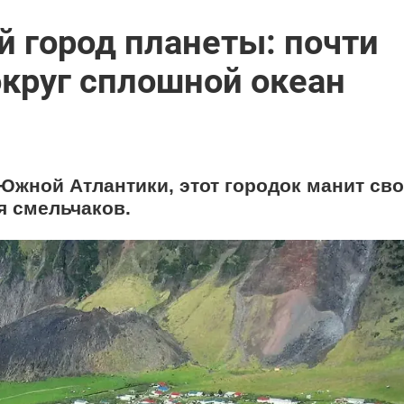
 город планеты: почти
округ сплошной океан
Южной Атлантики, этот городок манит св
я смельчаков.