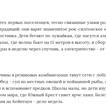
тех первых поселенцев, тесно связанные узами ро
радиций: они варят знаменитое рок-силтонское 
остника. Дети бегают по лужайкам, где пасутся ал
лах, где волны бьют на 15 метров в высоту, и сбор
аз в неделю через спутник, а электричество - от
жчины в резиновых комбинезонах тянут сети с лобс
бед - суп из местных овощей и пойманной рыбы, 
ны и вспоминают предков. Школы малы, но дети из
м мира, где Южный Крест сияет ярче ламп. Боле
ия на Кейптаун - дело недель.