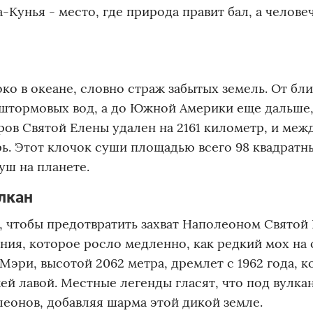
Кунья - место, где природа правит бал, а челове
ко в океане, словно страж забытых земель. От б
 штормовых вод, а до Южной Америки еще дальше
ов Святой Елены удален на 2161 километр, и меж
ь. Этот клочок суши площадью всего 98 квадратн
уш на планете.
лкан
ь, чтобы предотвратить захват Наполеоном Святой
ния, которое росло медленно, как редкий мох на 
эри, высотой 2062 метра, дремлет с 1962 года, к
й лавой. Местные легенды гласят, что под вулка
еонов, добавляя шарма этой дикой земле.