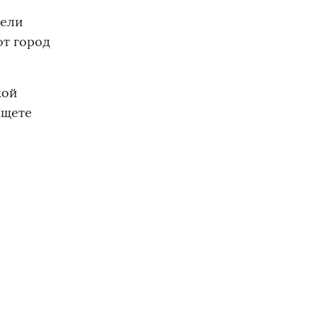
тели
от город
кой
ищете