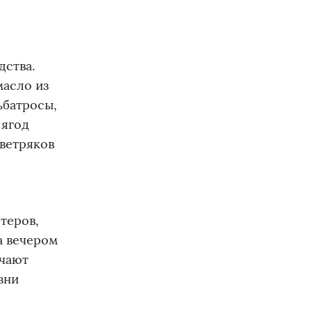
дства.
масло из
ьбатросы,
 ягод
 ветряков
теров,
а вечером
учают
зни