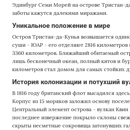
Эдинбург Семи Морей на острове Тристан-да-
заботы кажутся далекими миражами.
Уникальное положение в мире
Остров Тристан-да-Кунья возвышается одино
суши - ЮАР - его отделяют 2816 километров
3360 километров. Ближайший обитаемый остр
лишь бесконечный океан, полный китов и бур
километров стал домом для самых стойких д
История колонизации и потухший ву
В 1816 году британский флот высадился здес
Корпус из 15 моряков заложил основу поселе
Центральный элемент острова - вулкан Квин М
последнее извержение покрыло склоны свеже
скрыты несметные сокровища затонувших гал