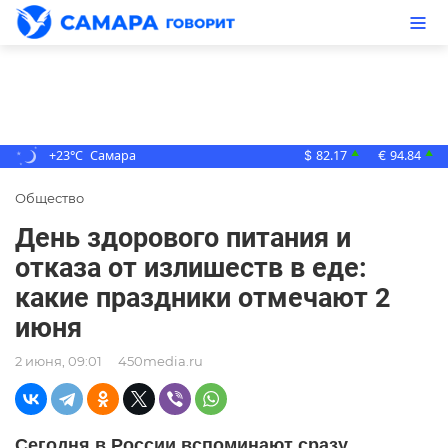
+23°C
Самара
82.17
94.84
▲
▲
$
€
Общество
День здорового питания и
отказа от излишеств в еде:
какие праздники отмечают 2
июня
2 июня, 09:01
450media.ru
Сегодня в России вспоминают сразу