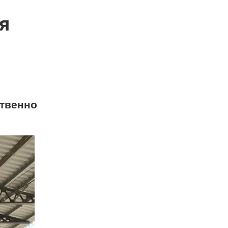
я
ственно