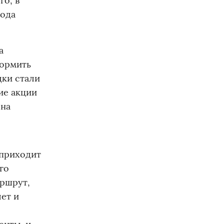
го, в
года
а
формить
дки стали
ие акции
 на
 приходит
го
аршрут,
ет и