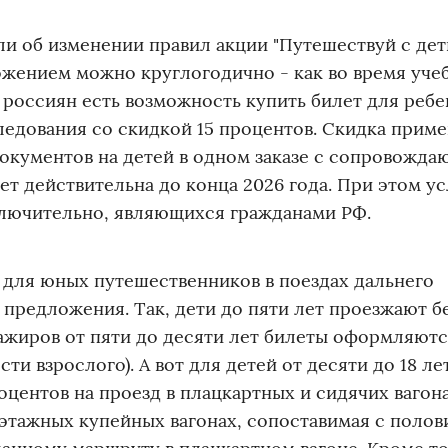
 об изменении правил акции "Путешествуй с деть
жением можно круглогодично - как во время уче
у россиян есть возможность купить билет для ребе
ледования со скидкой 15 процентов. Скидка прим
окументов на детей в одном заказе с сопровожд
ет действительна до конца 2026 года. При этом у
включительно, являющихся гражданами РФ.
 для юных путешественников в поездах дальнего
предложения. Так, дети до пяти лет проезжают б
сажиров от пяти до десяти лет билеты оформляютс
и взрослого). А вот для детей от десяти до 18 ле
центов на проезд в плацкартных и сидячих вагон
хэтажных купейных вагонах, сопоставимая с поло