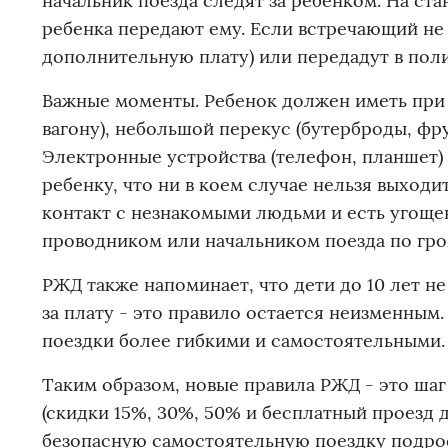
начальник поезда следят за ребенком. На ст
ребенка передают ему. Если встречающий не 
дополнительную плату) или передадут в пол
Важные моменты. Ребенок должен иметь при 
вагону), небольшой перекус (бутерброды, фру
Электронные устройства (телефон, планшет)
ребенку, что ни в коем случае нельзя выходи
контакт с незнакомыми людьми и есть угощен
проводником или начальником поезда по гро
РЖД также напоминает, что дети до 10 лет н
за плату - это правило остается неизменным
поездки более гибкими и самостоятельными.
Таким образом, новые правила РЖД - это шаг
(скидки 15%, 30%, 50% и бесплатный проезд 
безопасную самостоятельную поездку подрост