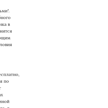
ми".
бного
нка в
енится
ающим
словия
есплатно,
я по
т
ах
виной