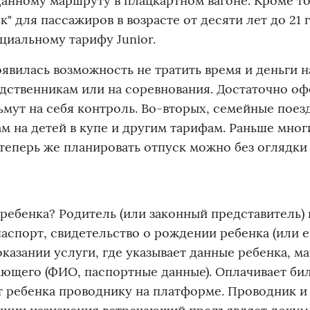
анному маршруту в плацкартном вагоне. Кроме то
" для пассажиров в возрасте от десяти лет до 21 
циальному тарифу Junior.
оявилась возможность не тратить время и деньги н
одственникам или на соревнования. Достаточно о
ьмут на себя контроль. Во-вторых, семейные поез
 на детей в купе и другим тарифам. Раньше мног
теперь же планировать отпуск можно без оглядки
ребенка? Родитель (или законный представитель)
паспорт, свидетельство о рождении ребенка (или е
 оказании услуги, где указывает данные ребенка, м
ающего (ФИО, паспортные данные). Оплачивает бил
ает ребенка проводнику на платформе. Проводник и