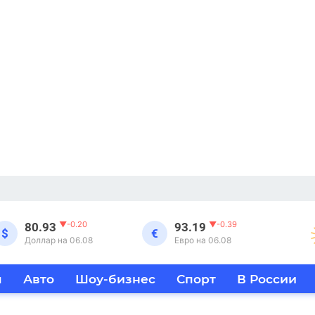
▼
-0.20
▼
-0.39
80.93
93.19
$
€
Доллар на 06.08
Евро на 06.08
я
Авто
Шоу-бизнес
Спорт
В России