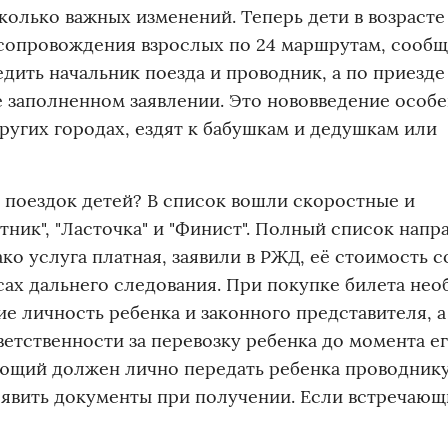
сколько важных изменений. Теперь дети в возрасте 
з сопровождения взрослых по 24 маршрутам, сообщ
дить начальник поезда и проводник, а по приезде
е заполненном заявлении. Это нововведение особ
других городах, ездят к бабушкам и дедушкам или
 поездок детей? В список вошли скоростные и
тник", "Ласточка" и "Финист". Полный список напр
ко услуга платная, заявили в РЖД, её стоимость с
сах дальнего следования. При покупке билета не
е личность ребенка и законного представителя, а
ветственности за перевозку ребенка до момента е
ющий должен лично передать ребенка проводнику
ъявить документы при получении. Если встречающ