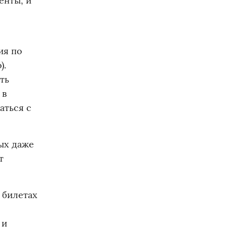
енты, и
ия по
).
ть
 в
аться с
ых даже
т
 билетах
 и