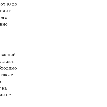
от 10 до
или в
 его
енно
авлений
оставит
обходимо
 также
го
 на
ий не